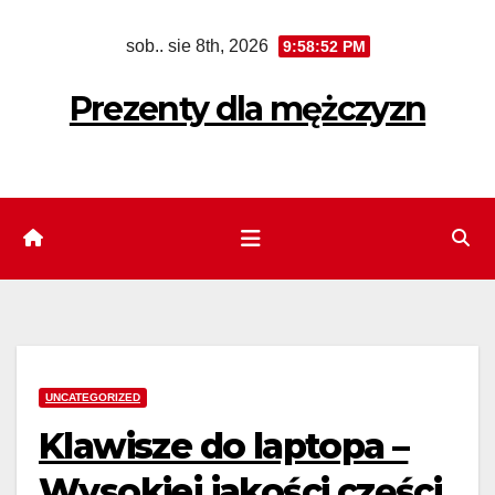
Skip
sob.. sie 8th, 2026
9:58:53 PM
to
content
Prezenty dla mężczyzn
UNCATEGORIZED
Klawisze do laptopa –
Wysokiej jakości części