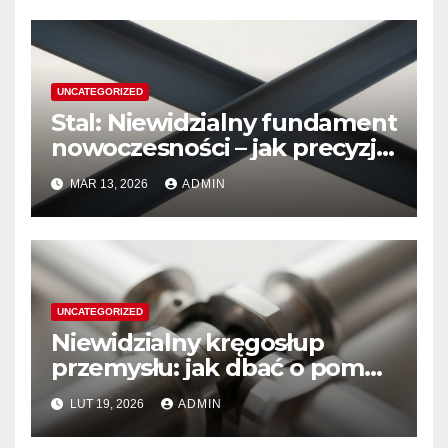
UNCATEGORIZED
Stal: Niewidzialny fundament
nowoczesności – jak precyzja
kształtuje nasz świat
MAR 13, 2026
ADMIN
UNCATEGORIZED
Niewidzialny kręgosłup
przemysłu: jak dbać o pompy
hydrauliczne Rexroth, by
LUT 19, 2026
ADMIN
służyły latami