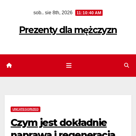
Skip
sob.. sie 8th, 2026
11:10:41 AM
to
content
Prezenty dla mężczyzn
UNCATEGORIZED
Czym jest dokładnie
naprawa i regeneracja