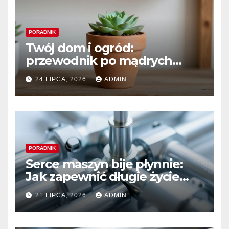
PORADNIK
Twój dom i ogród:
przewodnik po mądrych
wyborach i trwałym pięknie
24 LIPCA, 2026
ADMIN
PORADNIK
Serce maszyn bije płynnie:
Jak zapewnić długie życie
systemom hydraulicznym
21 LIPCA, 2026
ADMIN
Sauer Danfoss