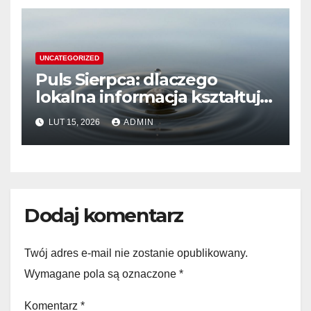
UNCATEGORIZED
Puls Sierpca: dlaczego
lokalna informacja kształtuje
nasze codzienne życie?
LUT 15, 2026
ADMIN
Dodaj komentarz
Twój adres e-mail nie zostanie opublikowany.
Wymagane pola są oznaczone
*
Komentarz
*