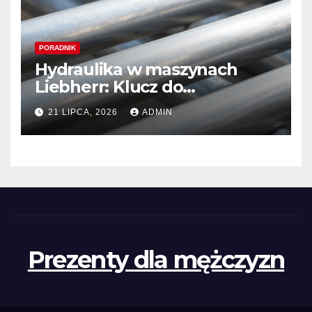
PORADNIK
Hydraulika w maszynach
Liebherr: Klucz do
niezawodności i optymalnej
21 LIPCA, 2026
ADMIN
wydajności
Prezenty dla mężczyzn