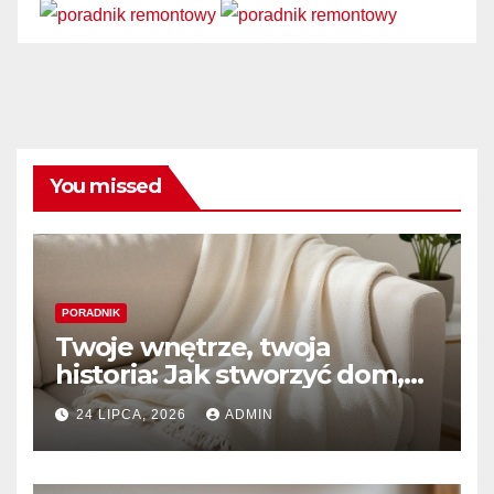
You missed
PORADNIK
Twoje wnętrze, twoja
historia: Jak stworzyć dom,
który naprawdę kochasz
24 LIPCA, 2026
ADMIN