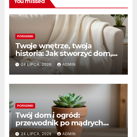
You missed
PORADNIK
Twoje wnętrze, twoja
historia: Jak stworzyć dom,
który naprawdę kochasz
24 LIPCA, 2026
ADMIN
PORADNIK
Twój dom i ogród:
przewodnik po mądrych
wyborach i trwałym pięknie
24 LIPCA, 2026
ADMIN