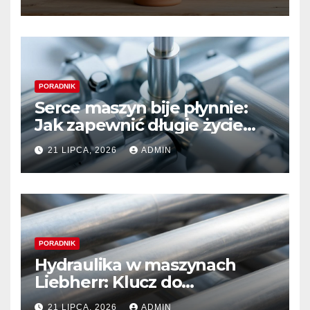
PORADNIK
Serce maszyn bije płynnie:
Jak zapewnić długie życie
systemom hydraulicznym
21 LIPCA, 2026
ADMIN
Sauer Danfoss
PORADNIK
Hydraulika w maszynach
Liebherr: Klucz do
niezawodności i optymalnej
21 LIPCA, 2026
ADMIN