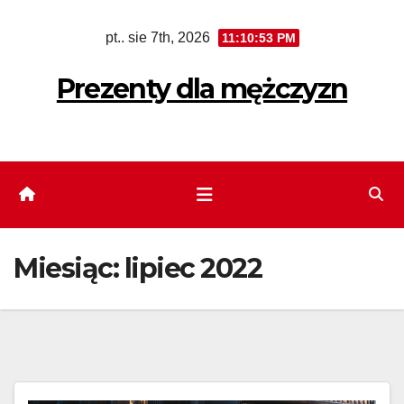
Skip
pt.. sie 7th, 2026
11:10:54 PM
to
content
Prezenty dla mężczyzn
Miesiąc:
lipiec 2022