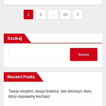
Stronicowanie
1
2
…
10
wpisów
Szukaj
Szukaj
Recent Posts
Twoje wnętrze, twoja historia: Jak stworzyć dom,
który naprawdę kochasz