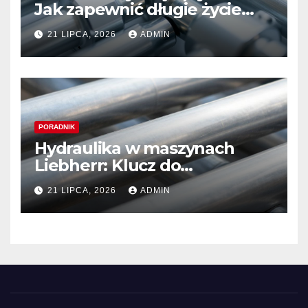
Jak zapewnić długie życie
systemom hydraulicznym
21 LIPCA, 2026
ADMIN
Sauer Danfoss
PORADNIK
Hydraulika w maszynach
Liebherr: Klucz do
niezawodności i optymalnej
21 LIPCA, 2026
ADMIN
wydajności