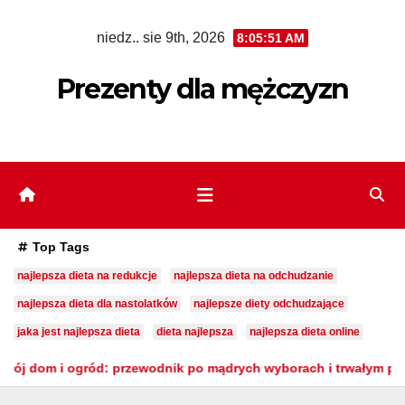
Skip
niedz.. sie 9th, 2026
8:05:52 AM
to
content
Prezenty dla mężczyzn
Top Tags
najlepsza dieta na redukcje
najlepsza dieta na odchudzanie
najlepsza dieta dla nastolatków
najlepsze diety odchudzające
jaka jest najlepsza dieta
dieta najlepsza
najlepsza dieta online
zewodnik po mądrych wyborach i trwałym pięknie
Serce mas