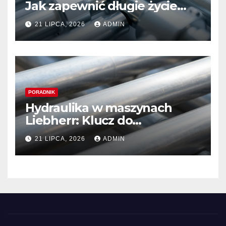
Jak zapewnić długie życie
systemom hydraulicznym
21 LIPCA, 2026
ADMIN
Sauer Danfoss
PORADNIK
Hydraulika w maszynach
Liebherr: Klucz do
niezawodności i optymalnej
21 LIPCA, 2026
ADMIN
wydajności