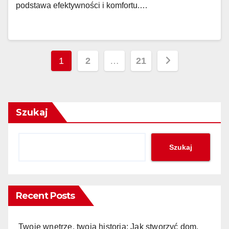
podstawa efektywności i komfortu.…
Stronicowanie
1
2
…
21
wpisów
Szukaj
Szukaj
Recent Posts
Twoje wnętrze, twoja historia: Jak stworzyć dom,