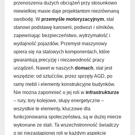
przenoszenia dużych obciążeń przy stosunkowo
niewielkiej masie daje projektantom niezrównaną
swobodę. W
przemyśle motoryzacyjnym
, stal
stanowi podstawę karoserii, podwozi i silników,
zapewniając bezpieczeństwo, wytrzymałość i
wydajność pojazdów. Przemysł maszynowy
opiera się na stalowych komponentach, które
gwarantują precyzję i niezawodność pracy
urządzeń. Nawet w naszych
domach
, stal jest
wszędzie: od sztućców, przez sprzęty AGD, po
ramy mebli i elementy konstrukcyjne budynków.
Nie można zapomnieć o jej roli w
infrastrukturze
– rury, tory kolejowe, słupy energetyczne –
wszystkie te elementy, kluczowe dla
funkcjonowania społeczeństwa, są w dużej mierze
wykonane ze stali. Ta wszechstronność świadczy
o jej niezastąpionej roli w każdym aspekcie