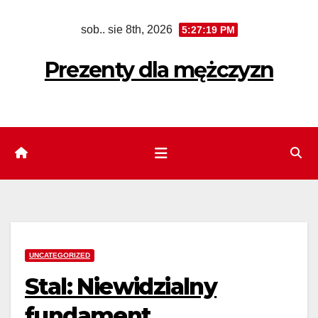
Skip
sob.. sie 8th, 2026
5:27:21 PM
to
content
Prezenty dla mężczyzn
UNCATEGORIZED
Stal: Niewidzialny
fundament