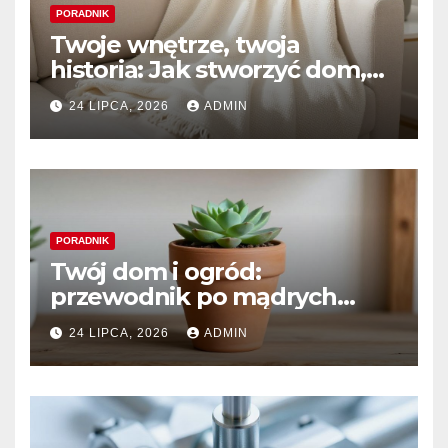
PORADNIK
Twoje wnętrze, twoja
historia: Jak stworzyć dom,
który naprawdę kochasz
24 LIPCA, 2026
ADMIN
PORADNIK
Twój dom i ogród:
przewodnik po mądrych
wyborach i trwałym pięknie
24 LIPCA, 2026
ADMIN