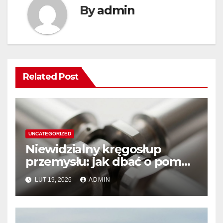
By
admin
Related Post
UNCATEGORIZED
Niewidzialny kręgosłup
przemysłu: jak dbać o pompy
hydrauliczne Rexroth, by
LUT 19, 2026
ADMIN
służyły latami