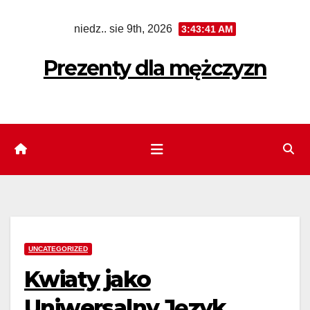
Skip
niedz.. sie 9th, 2026
3:43:42 AM
to
content
Prezenty dla mężczyzn
UNCATEGORIZED
Kwiaty jako
Uniwersalny Język