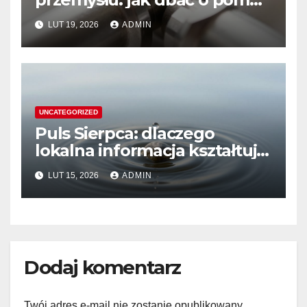
hydrauliczne Rexroth, by
LUT 19, 2026
ADMIN
służyły latami
UNCATEGORIZED
Puls Sierpca: dlaczego
lokalna informacja kształtuje
nasze codzienne życie?
LUT 15, 2026
ADMIN
Dodaj komentarz
Twój adres e-mail nie zostanie opublikowany.