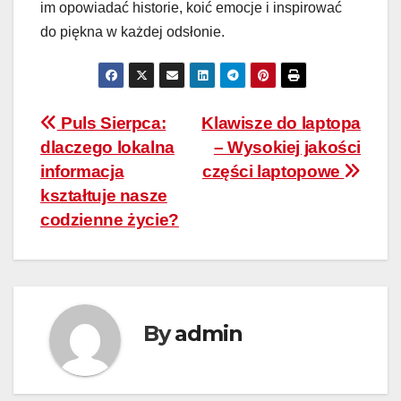
im opowiadać historie, koić emocje i inspirować
do piękna w każdej odsłonie.
Nawigacja
Puls Sierpca:
Klawisze do laptopa
dlaczego lokalna
– Wysokiej jakości
wpisu
informacja
części laptopowe
kształtuje nasze
codzienne życie?
By
admin