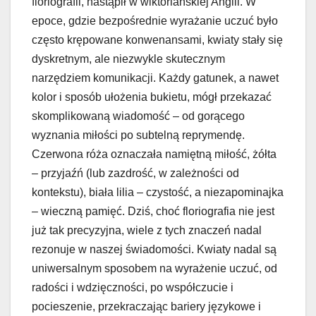
floriografii, nastąpił w wiktoriańskiej Anglii. W
epoce, gdzie bezpośrednie wyrażanie uczuć było
często krępowane konwenansami, kwiaty stały się
dyskretnym, ale niezwykle skutecznym
narzędziem komunikacji. Każdy gatunek, a nawet
kolor i sposób ułożenia bukietu, mógł przekazać
skomplikowaną wiadomość – od gorącego
wyznania miłości po subtelną reprymendę.
Czerwona róża oznaczała namiętną miłość, żółta
– przyjaźń (lub zazdrość, w zależności od
kontekstu), biała lilia – czystość, a niezapominajka
– wieczną pamięć. Dziś, choć floriografia nie jest
już tak precyzyjna, wiele z tych znaczeń nadal
rezonuje w naszej świadomości. Kwiaty nadal są
uniwersalnym sposobem na wyrażenie uczuć, od
radości i wdzięczności, po współczucie i
pocieszenie, przekraczając bariery językowe i