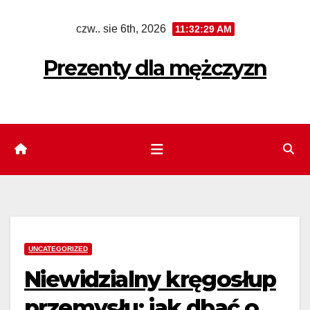
Skip
czw.. sie 6th, 2026
11:32:30 AM
to
content
Prezenty dla mężczyzn
UNCATEGORIZED
Niewidzialny kręgosłup
przemysłu: jak dbać o