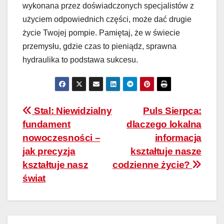
wykonana przez doświadczonych specjalistów z
użyciem odpowiednich części, może dać drugie
życie Twojej pompie. Pamiętaj, że w świecie
przemysłu, gdzie czas to pieniądz, sprawna
hydraulika to podstawa sukcesu.
Nawigacja
Stal: Niewidzialny
Puls Sierpca:
fundament
dlaczego lokalna
wpisu
nowoczesności –
informacja
jak precyzja
kształtuje nasze
kształtuje nasz
codzienne życie?
świat