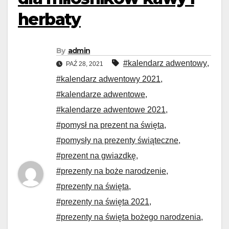
herbaty
By
admin
#kalendarz adwentowy
,
PAŹ 28, 2021
#kalendarz adwentowy 2021
,
#kalendarze adwentowe
,
#kalendarze adwentowe 2021
,
#pomysł na prezent na święta
,
#pomysły na prezenty świąteczne
,
#prezent na gwiazdkę
,
#prezenty na boże narodzenie
,
#prezenty na święta
,
#prezenty na święta 2021
,
#prezenty na święta bożego narodzenia
,