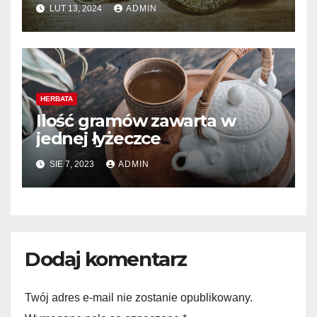
związane z herbatą
LUT 13, 2024
ADMIN
HERBATA
Ilość gramów zawarta w
jednej łyżeczce
SIE 7, 2023
ADMIN
Dodaj komentarz
Twój adres e-mail nie zostanie opublikowany.