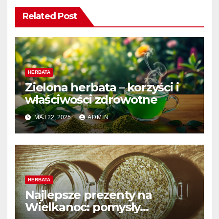
Related Post
HERBATA
Zielona herbata – korzyści i
właściwości zdrowotne
MAJ 22, 2025
ADMIN
HERBATA
Najlepsze prezenty na
Wielkanoc: pomysły