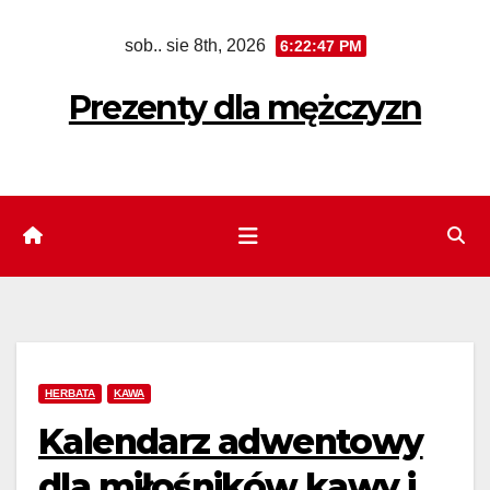
Skip
sob.. sie 8th, 2026
6:22:48 PM
to
content
Prezenty dla mężczyzn
HERBATA
KAWA
Kalendarz adwentowy
dla miłośników kawy i