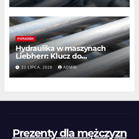
Sauer Danfoss
PORADNIK
Hydraulika w maszynach
Liebherr: Klucz do
niezawodności i optymalnej
21 LIPCA, 2026
ADMIN
wydajności
Prezenty dla mężczyzn