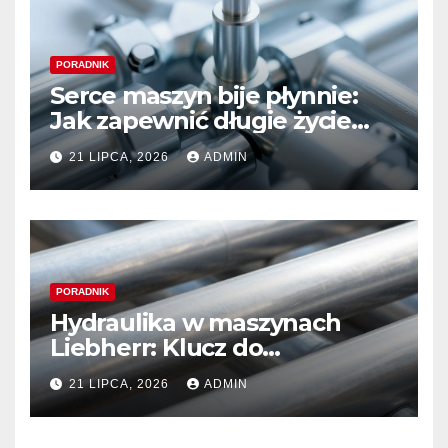
PORADNIK
Serce maszyn bije płynnie:
Jak zapewnić długie życie
systemom hydraulicznym
21 LIPCA, 2026
ADMIN
Sauer Danfoss
PORADNIK
Hydraulika w maszynach
Liebherr: Klucz do
niezawodności i optymalnej
21 LIPCA, 2026
ADMIN
wydajności