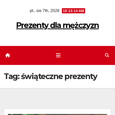
Skip
pt.. sie 7th, 2026
10:13:15 AM
to
content
Prezenty dla mężczyzn
Tag:
świąteczne prezenty