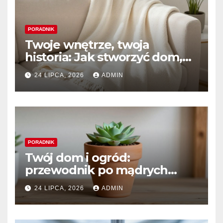
PORADNIK
Twoje wnętrze, twoja
historia: Jak stworzyć dom,
który naprawdę kochasz
24 LIPCA, 2026
ADMIN
PORADNIK
Twój dom i ogród:
przewodnik po mądrych
wyborach i trwałym pięknie
24 LIPCA, 2026
ADMIN