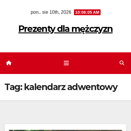
Skip
pon.. sie 10th, 2026
10:06:06 AM
to
content
Prezenty dla mężczyzn
Tag:
kalendarz adwentowy