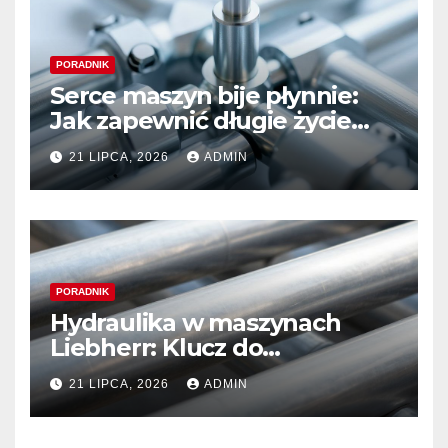
PORADNIK
Serce maszyn bije płynnie:
Jak zapewnić długie życie
systemom hydraulicznym
21 LIPCA, 2026
ADMIN
Sauer Danfoss
PORADNIK
Hydraulika w maszynach
Liebherr: Klucz do
niezawodności i optymalnej
21 LIPCA, 2026
ADMIN
wydajności