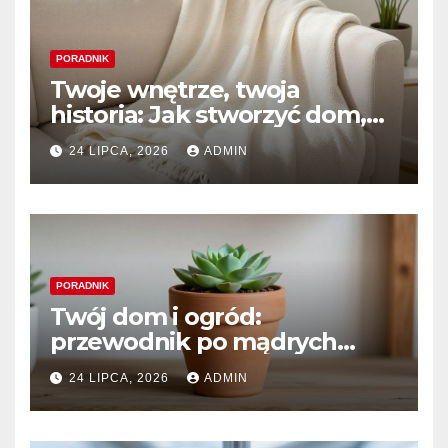
PORADNIK
Twoje wnętrze, twoja
historia: Jak stworzyć dom,
który naprawdę kochasz
24 LIPCA, 2026
ADMIN
PORADNIK
Twój dom i ogród:
przewodnik po mądrych
wyborach i trwałym pięknie
24 LIPCA, 2026
ADMIN