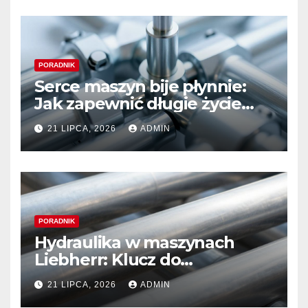
PORADNIK
Serce maszyn bije płynnie:
Jak zapewnić długie życie
systemom hydraulicznym
21 LIPCA, 2026
ADMIN
Sauer Danfoss
PORADNIK
Hydraulika w maszynach
Liebherr: Klucz do
niezawodności i optymalnej
21 LIPCA, 2026
ADMIN
wydajności