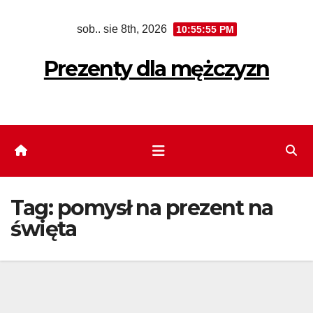
Skip
sob.. sie 8th, 2026
10:55:56 PM
to
content
Prezenty dla mężczyzn
Tag:
pomysł na prezent na
święta