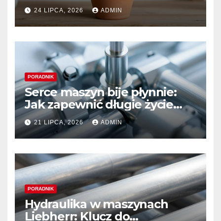
wyborach i trwałym pięknie
24 LIPCA, 2026
ADMIN
PORADNIK
Serce maszyn bije płynnie:
Jak zapewnić długie życie
systemom hydraulicznym
21 LIPCA, 2026
ADMIN
Sauer Danfoss
PORADNIK
Hydraulika w maszynach
Liebherr: Klucz do