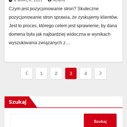
8 MARCA, 2022
ADMIN
Czym jest pozycjonowanie stron? Skuteczne
pozycjonowanie stron sprawia, że zyskujemy klientów.
Jest to proces, którego celem jest sprawienie, by dana
domena była jak najbardziej widoczna w wynikach
wyszukiwania związanych z…
Stronicowanie
1
2
3
4
wpisów
Szukaj
Szukaj