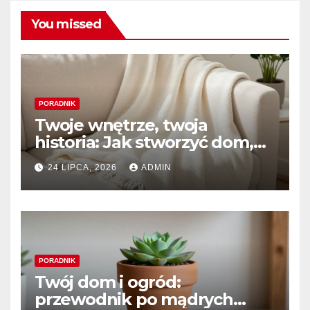
You missed
PORADNIK
Twoje wnętrze, twoja
historia: Jak stworzyć dom,
który naprawdę kochasz
24 LIPCA, 2026
ADMIN
PORADNIK
Twój dom i ogród:
przewodnik po mądrych