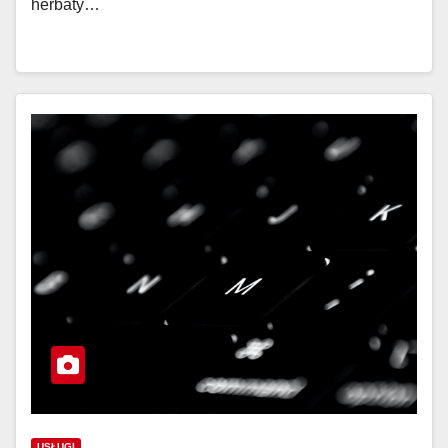
herbaty…
USŁUGI