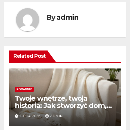
By
admin
Related Post
PORADNIK
Twoje wnętrze, twoja
historia: Jak stworzyć dom,
który naprawdę kochasz
LIP 24, 2026
ADMIN