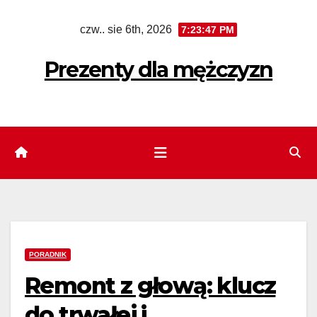
Skip
czw.. sie 6th, 2026
7:23:49 PM
to
content
Prezenty dla mężczyzn
PORADNIK
Remont z głową: klucz
do trwałej i