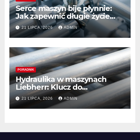
Serce maszyn bije płynnie:
Jak zapewnić długie życie
systemom hydraulicznym
21 LIPCA, 2026
ADMIN
Sauer Danfoss
PORADNIK
Hydraulika w maszynach
Liebherr: Klucz do
niezawodności i optymalnej
21 LIPCA, 2026
ADMIN
wydajności