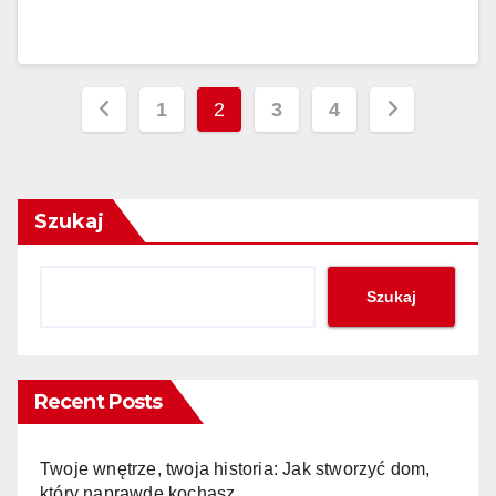
Stronicowanie
1
2
3
4
wpisów
Szukaj
Szukaj
Recent Posts
Twoje wnętrze, twoja historia: Jak stworzyć dom,
który naprawdę kochasz