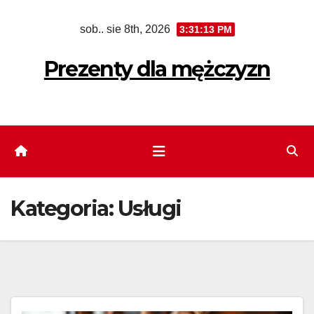
Skip
sob.. sie 8th, 2026
3:31:14 PM
to
content
Prezenty dla mężczyzn
Kategoria:
Usługi