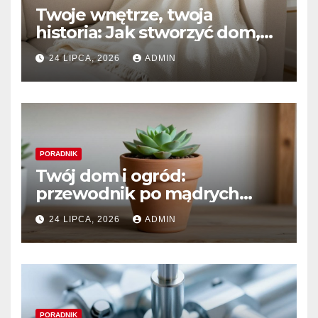
Twoje wnętrze, twoja
historia: Jak stworzyć dom,
który naprawdę kochasz
24 LIPCA, 2026
ADMIN
PORADNIK
Twój dom i ogród:
przewodnik po mądrych
wyborach i trwałym pięknie
24 LIPCA, 2026
ADMIN
PORADNIK