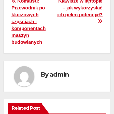
Nawigacja
Komatsu:
Klawisze w laptopie
Przewodnik po
– jak wykorzystać
wpisu
kluczowych
ich pełen potencjał?
częściach i
komponentach
maszyn
budowlanych
By
admin
Related Post