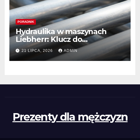
PORADNIK
Hydraulika w maszynach
Liebherr: Klucz do
niezawodności i optymalnej
21 LIPCA, 2026
ADMIN
wydajności
Prezenty dla mężczyzn