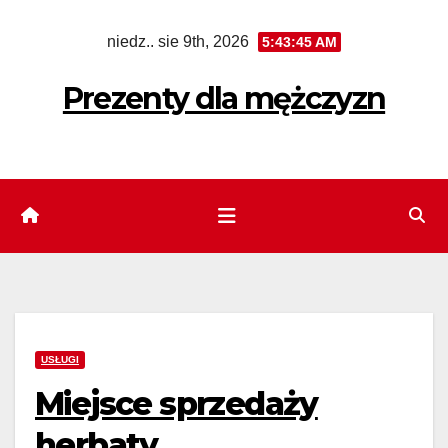
Skip
niedz.. sie 9th, 2026
5:43:46 AM
to
content
Prezenty dla mężczyzn
USŁUGI
Miejsce sprzedaży
herbaty