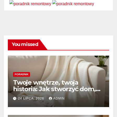
You missed
PORADNIK
Twoje wnętrze, twoja
historia: Jak stworzyć dom,
który naprawdę kochasz
24 LIPCA, 2026
ADMIN