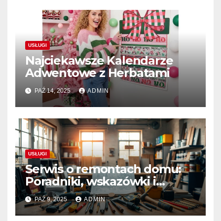
USŁUGI
Najciekawsze Kalendarze
Adwentowe z Herbatami
PAŹ 14, 2025
ADMIN
USŁUGI
Serwis o remontach domu:
Poradniki, wskazówki i
inspiracje
PAŹ 9, 2025
ADMIN