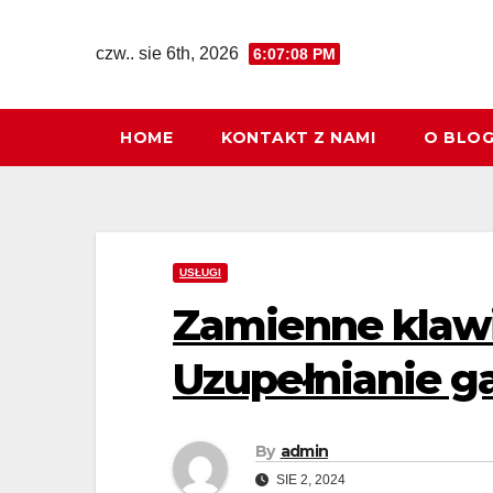
Skip
to
czw.. sie 6th, 2026
6:07:09 PM
content
HOME
KONTAKT Z NAMI
O BLO
USŁUGI
Zamienne klawi
Uzupełnianie 
By
admin
SIE 2, 2024