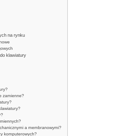
ych na rynku
anowe
ngowych
do klawiatury
ury?
sze zamienne?
atury?
klawiatury?
y?
zamiennych?
mechanicznymi a membranowymi?
iszy komputerowych?