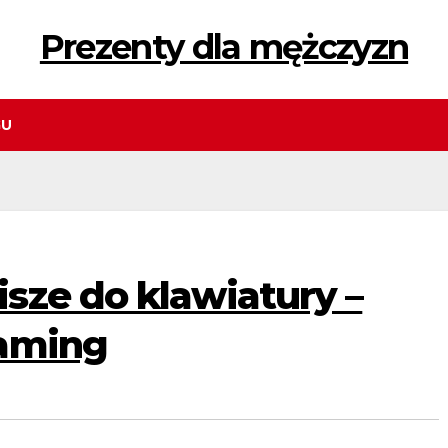
Prezenty dla mężczyzn
GU
sze do klawiatury –
gaming