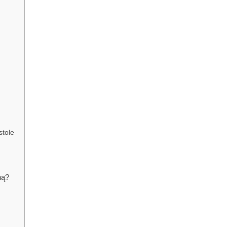
stole
?
ną?