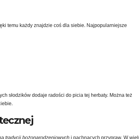
ięki temu każdy znajdzie coś dla siebie. Najpopularniejsze
h słodzików dodaje radości do picia tej herbaty. Można też
iebie.
ątecznej
łną
tradycji bożonarodzeniowych
i pachnących przypraw. W wiel