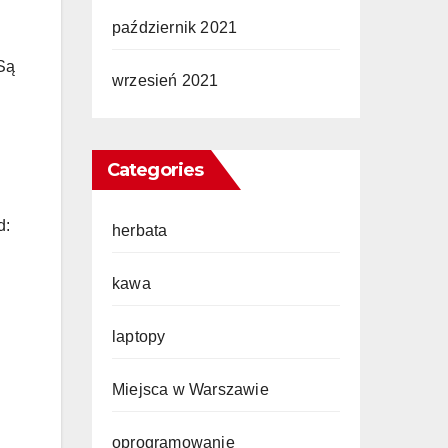
październik 2021
 Są
wrzesień 2021
Categories
d:
herbata
kawa
laptopy
Miejsca w Warszawie
oprogramowanie