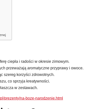
znej
rę ciepła i radości w okresie zimowym.
ch przeważają aromatyczne przyprawy i owoce.
ąc szereg korzyści zdrowotnych.
u, co sprzyja kreatywności.
właszcza w zestawach.
.pl/prezenty/na-boze-narodzenie.html