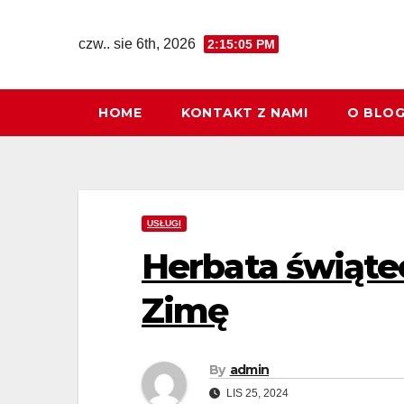
Skip
to
czw.. sie 6th, 2026
2:15:06 PM
content
HOME
KONTAKT Z NAMI
O BLO
USŁUGI
Herbata świątec
Zimę
By
admin
LIS 25, 2024