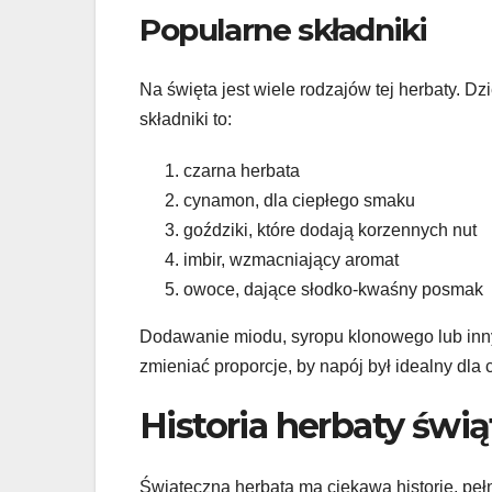
Popularne składniki
Na święta jest wiele rodzajów tej herbaty. Dz
składniki to:
czarna herbata
cynamon, dla ciepłego smaku
goździki, które dodają korzennych nut
imbir, wzmacniający aromat
owoce, dające słodko-kwaśny posmak
Dodawanie miodu, syropu klonowego lub innyc
zmieniać proporcje, by napój był idealny dla c
Historia herbaty świ
Świąteczna herbata ma ciekawą historię, pe