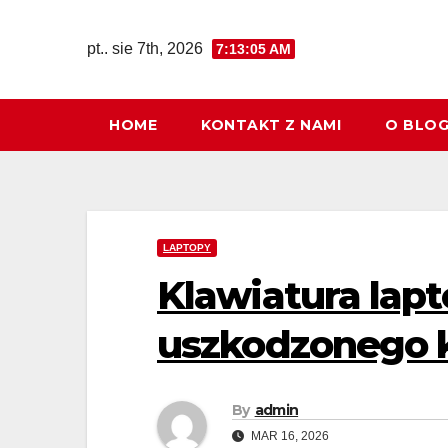
Skip
to
pt.. sie 7th, 2026
7:13:06 AM
content
HOME
KONTAKT Z NAMI
O BLO
LAPTOPY
Klawiatura lapt
uszkodzonego 
By
admin
MAR 16, 2026