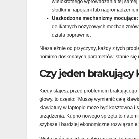
wielokrotnego wprowadzania tej samej l
słodkimi napojami lub nagromadzeniem
Uszkodzone mechanizmy mocujące:
delikatnych nożycowych mechanizmów po
działa poprawnie.
Niezależnie od przyczyny, każdy z tych prob
pomimo doskonałych parametrów, stanie się 
Czy jeden brakujący 
Kiedy stajesz przed problemem brakującego 
głowy, to często: “Muszę wymienić całą klaw
klawiatury w laptopie może być kosztowna i
urządzenia. Kupno nowego sprzętu to natomia
szybsze i bardziej ekonomiczne rozwiązanie
Wiele osób nie zdaje sobie sprawy, że posz