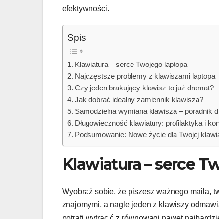
efektywności.
Spis
Klawiatura – serce Twojego laptopa
Najczęstsze problemy z klawiszami laptopa
Czy jeden brakujący klawisz to już dramat?
Jak dobrać idealny zamiennik klawisza?
Samodzielna wymiana klawisza – poradnik d
Długowieczność klawiatury: profilaktyka i ko
Podsumowanie: Nowe życie dla Twojej klawi
Klawiatura – serce T
Wyobraź sobie, że piszesz ważnego maila, tw
znajomymi, a nagle jeden z klawiszy odmawia
potrafi wytrącić z równowagi nawet najbardzi