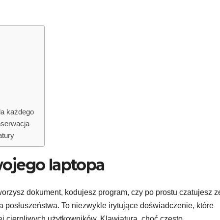
la każdego
nserwacja
atury
wojego laptopa
orzysz dokument, kodujesz program, czy po prostu czatujesz z
 posłuszeństwa. To niezwykle irytujące doświadczenie, które
ej cierpliwych użytkowników. Klawiatura, choć często