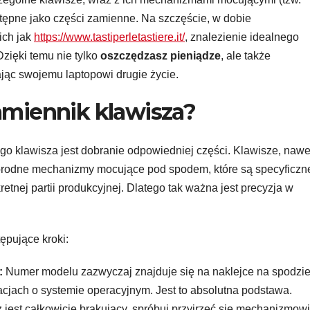
tępne jako części zamienne. Na szczęście, w dobie
ich jak
https://www.tastiperletastiere.it/
, znalezienie idealnego
Dzięki temu nie tylko
oszczędzasz pieniądze
, ale także
dając swojemu laptopowi drugie życie.
amiennik klawisza?
 klawisza jest dobranie odpowiedniej części. Klawisze, nawe
norodne mechanizmy mocujące pod spodem, które są specyficzn
etnej partii produkcyjnej. Dlatego tak ważna jest precyzja w
ępujące kroki:
:
Numer modelu zazwyczaj znajduje się na naklejce na spodzi
macjach o systemie operacyjnym. Jest to absolutna podstawa.
z jest całkowicie brakujący, spróbuj przyjrzeć się mechanizmowi