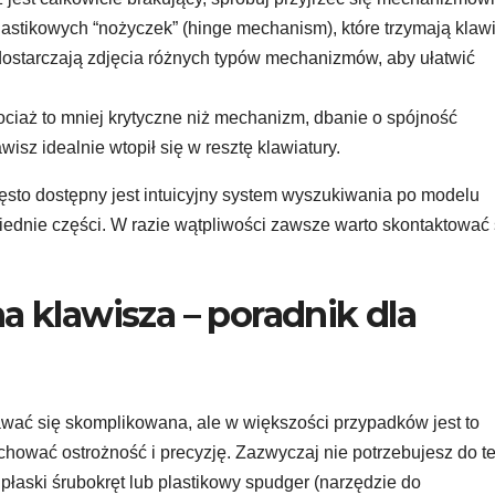
plastikowych “nożyczek” (hinge mechanism), które trzymają klawi
ostarczają zdjęcia różnych typów mechanizmów, aby ułatwić
ciaż to mniej krytyczne niż mechanizm, dbanie o spójność
isz idealnie wtopił się w resztę klawiatury.
to dostępny jest intuicyjny system wyszukiwania po modelu
iednie części. W razie wątpliwości zawsze warto skontaktować 
 klawisza – poradnik dla
ć się skomplikowana, ale w większości przypadków jest to
achować ostrożność i precyzję. Zazwyczaj nie potrzebujesz do t
 płaski śrubokręt lub plastikowy spudger (narzędzie do