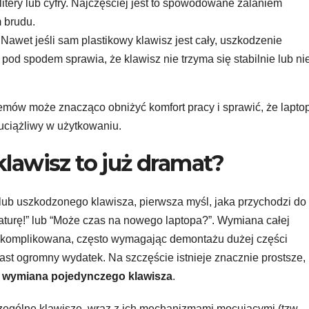
itery lub cyfry. Najczęściej jest to spowodowane zalaniem
 brudu.
Nawet jeśli sam plastikowy klawisz jest cały, uszkodzenie
d spodem sprawia, że klawisz nie trzyma się stabilnie lub ni
lemów może znacząco obniżyć komfort pracy i sprawić, że laptop
uciążliwy w użytkowaniu.
klawisz to już dramat?
lub uszkodzonego klawisza, pierwsza myśl, jaka przychodzi do
iaturę!” lub “Może czas na nowego laptopa?”. Wymiana całej
 skomplikowana, często wymagając demontażu dużej części
st ogromny wydatek. Na szczęście istnieje znacznie prostsze,
:
wymiana pojedynczego klawisza
.
czególne klawisze, wraz z ich mechanizmami mocującymi (tzw.