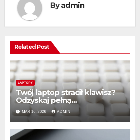
By
admin
Related Post
LAPTOPY
Twój laptop stracił klawisz?
Odzyskaj pełną
funkcjonalność klawiatury!
MAR 16, 2026
ADMIN