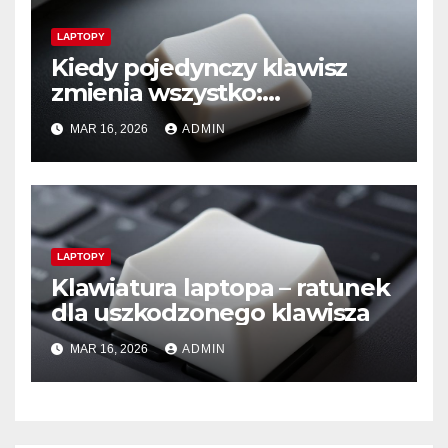
LAPTOPY
Kiedy pojedynczy klawisz
zmienia wszystko:
Kompletny przewodnik po
MAR 16, 2026
ADMIN
pielęgnacji i wymianie
klawiszy w laptopie
LAPTOPY
Klawiatura laptopa – ratunek
dla uszkodzonego klawisza
MAR 16, 2026
ADMIN