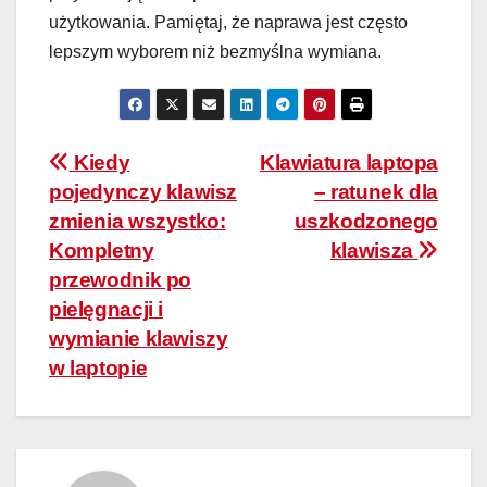
użytkowania. Pamiętaj, że naprawa jest często
lepszym wyborem niż bezmyślna wymiana.
Nawigacja
Kiedy
Klawiatura laptopa
pojedynczy klawisz
– ratunek dla
wpisu
zmienia wszystko:
uszkodzonego
Kompletny
klawisza
przewodnik po
pielęgnacji i
wymianie klawiszy
w laptopie