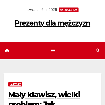
Skip
czw.. sie 6th, 2026
4:18:34 AM
to
content
Prezenty dla mężczyzn
LAPTOPY
Mały klawisz, wielki
problem: Jak