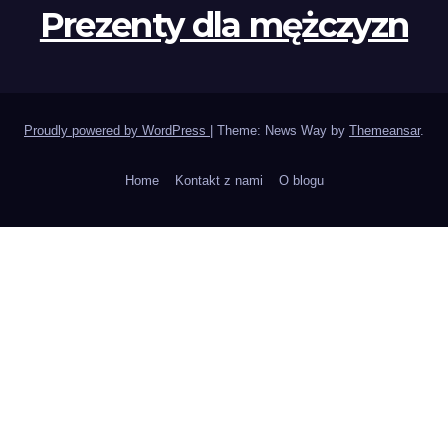
Prezenty dla mężczyzn
Proudly powered by WordPress
|
Theme: News Way by
Themeansar
.
Home
Kontakt z nami
O blogu