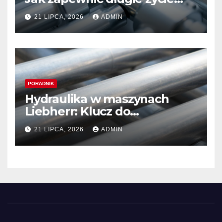
systemom hydraulicznym
21 LIPCA, 2026
ADMIN
Sauer Danfoss
PORADNIK
Hydraulika w maszynach
Liebherr: Klucz do
niezawodności i optymalnej
21 LIPCA, 2026
ADMIN
wydajności