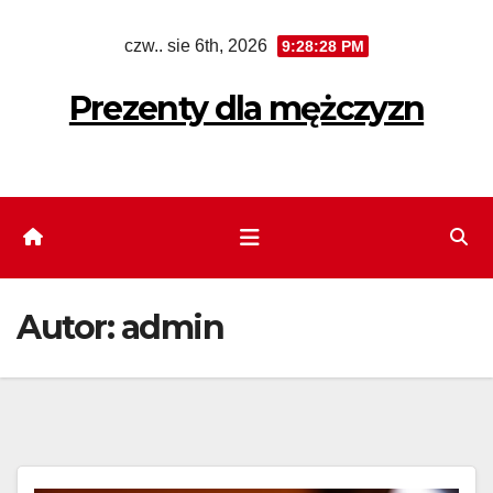
Skip
czw.. sie 6th, 2026
9:28:29 PM
to
content
Prezenty dla mężczyzn
Autor:
admin