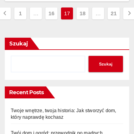
Stronicowanie
1
…
16
17
18
…
21
wpisów
Szukaj
Szukaj
Recent Posts
Twoje wnętrze, twoja historia: Jak stworzyć dom,
który naprawdę kochasz
Twój dom i ogród: przewodnik po mądrych