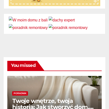
You missed
PORADNIK
Twoje wnętrze, twoja
historia: Jak stworzyć dom,