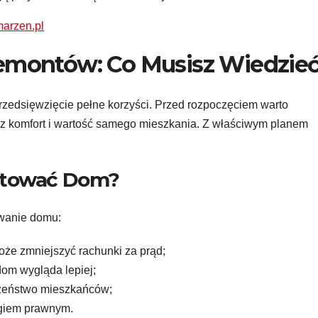
marzen.pl
montów: Co Musisz Wiedzie
rzedsięwzięcie pełne korzyści. Przed rozpoczęciem warto
sz komfort i wartość samego mieszkania. Z właściwym planem
ntować Dom?
owanie domu:
że zmniejszyć rachunki za prąd;
dom wygląda lepiej;
czeństwo mieszkańców;
ogiem prawnym.