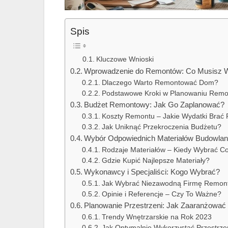
Spis
Kluczowe Wnioski
Wprowadzenie do Remontów: Co Musisz W
Dlaczego Warto Remontować Dom?
Podstawowe Kroki w Planowaniu Remo
Budżet Remontowy: Jak Go Zaplanować?
Koszty Remontu – Jakie Wydatki Brać
Jak Uniknąć Przekroczenia Budżetu?
Wybór Odpowiednich Materiałów Budowla
Rodzaje Materiałów – Kiedy Wybrać C
Gdzie Kupić Najlepsze Materiały?
Wykonawcy i Specjaliści: Kogo Wybrać?
Jak Wybrać Niezawodną Firmę Remon
Opinie i Referencje – Czy To Ważne?
Planowanie Przestrzeni: Jak Zaaranżować
Trendy Wnętrzarskie na Rok 2023
Jak Optymalnie Wykorzystać Przestrze