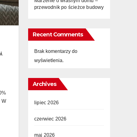
Marzenie o własnym domu –
przewodnik po ścieżce budowy
Recent Comments
Brak komentarzy do
i
.
wyświetlenia.
Archives
30%
. W
lipiec 2026
czerwiec 2026
maj 2026