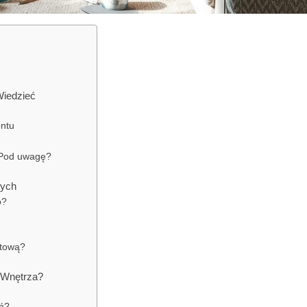
iedzieć
ntu
 Pod uwagę?
nych
o?
tową?
 Wnętrza?
ń?