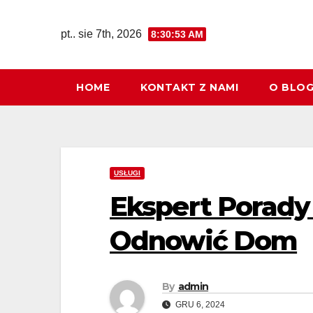
Skip
to
pt.. sie 7th, 2026
8:30:55 AM
content
HOME
KONTAKT Z NAMI
O BLO
USŁUGI
Ekspert Porady
Odnowić Dom
By
admin
GRU 6, 2024