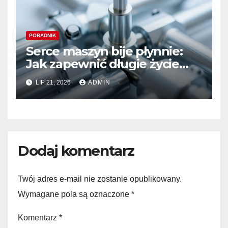
PORADNIK
Serce maszyn bije płynnie:
Jak zapewnić długie życie
systemom hydraulicznym
LIP 21, 2026
ADMIN
Sauer Danfoss
Dodaj komentarz
Twój adres e-mail nie zostanie opublikowany.
Wymagane pola są oznaczone
*
Komentarz
*