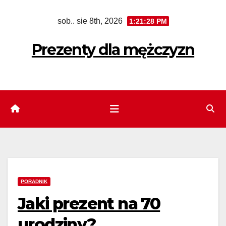
Skip
sob.. sie 8th, 2026
1:21:30 PM
to
content
Prezenty dla mężczyzn
PORADNIK
Jaki prezent na 70
urodziny?