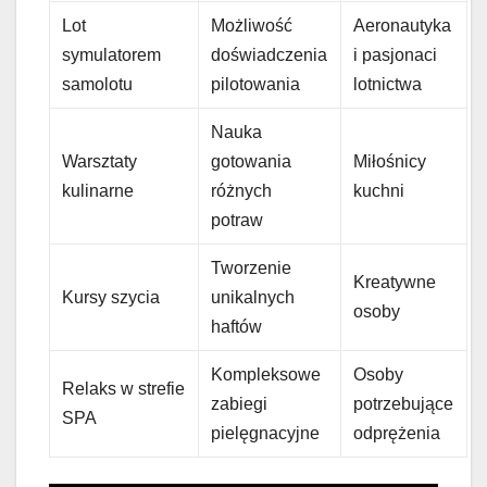
Lot
Możliwość
Aeronautyka
symulatorem
doświadczenia
i pasjonaci
samolotu
pilotowania
lotnictwa
Nauka
Warsztaty
gotowania
Miłośnicy
kulinarne
różnych
kuchni
potraw
Tworzenie
Kreatywne
Kursy szycia
unikalnych
osoby
haftów
Kompleksowe
Osoby
Relaks w strefie
zabiegi
potrzebujące
SPA
pielęgnacyjne
odprężenia