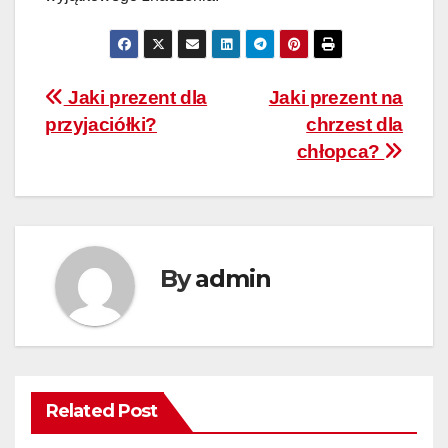
Nawigacja
Jaki prezent dla
Jaki prezent na
przyjaciółki?
chrzest dla
wpisu
chłopca?
By
admin
Related Post