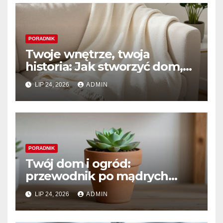
PORADNIK
Twoje wnętrze, twoja
historia: Jak stworzyć dom,
który naprawdę kochasz
LIP 24, 2026
ADMIN
PORADNIK
Twój dom i ogród:
przewodnik po mądrych
wyborach i trwałym pięknie
LIP 24, 2026
ADMIN