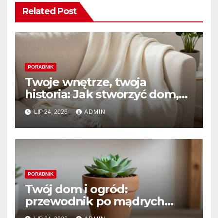
Related Post
PORADNIK
Twoje wnętrze, twoja
historia: Jak stworzyć dom,
który naprawdę kochasz
LIP 24, 2026
ADMIN
PORADNIK
Twój dom i ogród:
przewodnik po mądrych
wyborach i trwałym pięknie