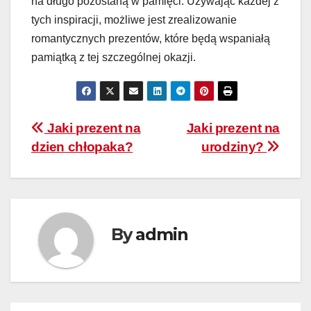
na długo pozostaną w pamięci. Używając każdej z
tych inspiracji, możliwe jest zrealizowanie
romantycznych prezentów, które będą wspaniałą
pamiątką z tej szczególnej okazji.
Nawigacja
Jaki prezent na
Jaki prezent na
dzien chłopaka?
urodziny?
wpisu
By
admin