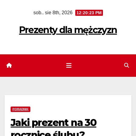
Skip
sob.. sie 8th, 2026
12:20:25 PM
to
content
Prezenty dla mężczyzn
PORADNIK
Jaki prezent na 30
rocznice ślubu?