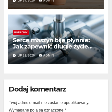
LIP 24, 2026
ADMIN
PORADNIK
Serce maszyn bije płynnie:
Jak zapewnić długie życie
systemom hydraulicznym
LIP 21, 2026
ADMIN
Sauer Danfoss
Dodaj komentarz
Twój adres e-mail nie zostanie opublikowany.
Wymagane pola są oznaczone
*