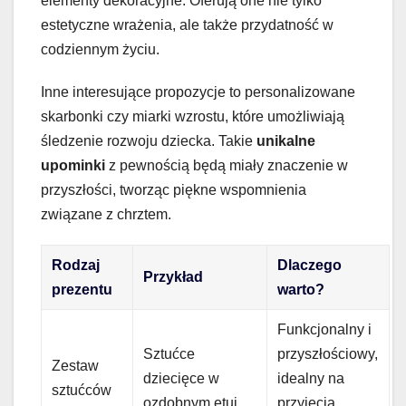
elementy dekoracyjne. Oferują one nie tylko
estetyczne wrażenia, ale także przydatność w
codziennym życiu.
Inne interesujące propozycje to personalizowane
skarbonki czy miarki wzrostu, które umożliwiają
śledzenie rozwoju dziecka. Takie
unikalne
upominki
z pewnością będą miały znaczenie w
przyszłości, tworząc piękne wspomnienia
związane z chrztem.
Rodzaj
Dlaczego
Przykład
prezentu
warto?
Funkcjonalny i
Sztućce
przyszłościowy,
Zestaw
dziecięce w
idealny na
sztućców
ozdobnym etui
przyjęcia