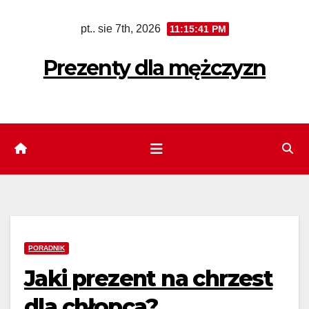
Skip
pt.. sie 7th, 2026
11:15:42 PM
to
content
Prezenty dla mężczyzn
PORADNIK
Jaki prezent na chrzest
dla chłopca?