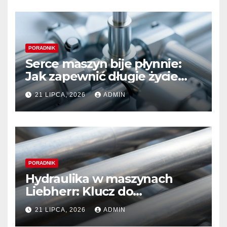
PORADNIK
Serce maszyn bije płynnie:
Jak zapewnić długie życie
systemom hydraulicznym
21 LIPCA, 2026
ADMIN
Sauer Danfoss
PORADNIK
Hydraulika w maszynach
Liebherr: Klucz do
niezawodności i optymalnej
21 LIPCA, 2026
ADMIN
wydajności