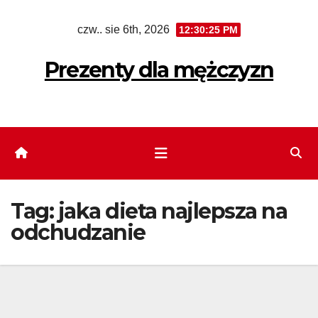
Skip
czw.. sie 6th, 2026
12:30:25 PM
to
content
Prezenty dla mężczyzn
Tag:
jaka dieta najlepsza na
odchudzanie