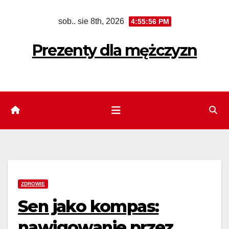
Skip
sob.. sie 8th, 2026
4:55:58 PM
to
content
Prezenty dla mężczyzn
ZDROWIE
Sen jako kompas:
nawigowanie przez