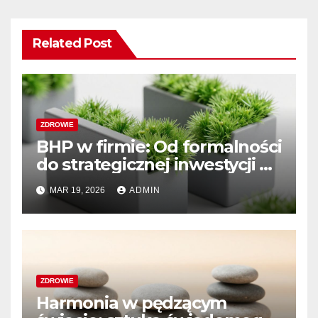
Related Post
ZDROWIE
BHP w firmie: Od formalności
do strategicznej inwestycji w
bezpieczeństwo i rozwój
MAR 19, 2026
ADMIN
ZDROWIE
Harmonia w pędzącym