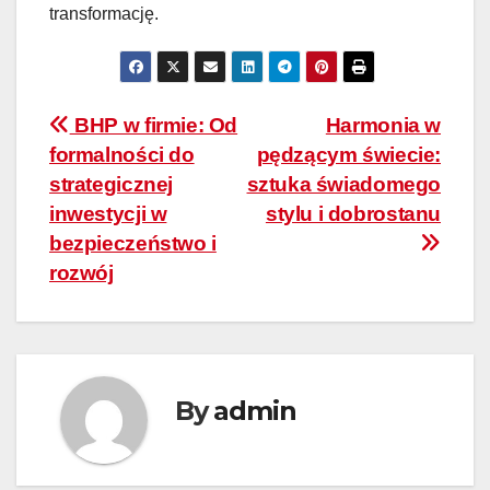
transformację.
Nawigacja
BHP w firmie: Od
Harmonia w
formalności do
pędzącym świecie:
wpisu
strategicznej
sztuka świadomego
inwestycji w
stylu i dobrostanu
bezpieczeństwo i
rozwój
By
admin