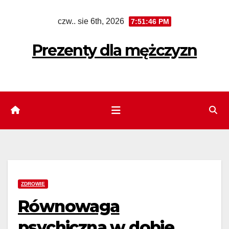
Skip
czw.. sie 6th, 2026
7:51:47 PM
to
content
Prezenty dla mężczyzn
ZDROWIE
Równowaga
psychiczna w dobie