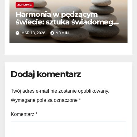
ZDROWIE
Harmonia w pędzącym
świecie: sztuka świadomego
stylu i dobrostanu
MAR 13, 2026
ADMIN
Dodaj komentarz
Twój adres e-mail nie zostanie opublikowany.
Wymagane pola są oznaczone
*
Komentarz
*