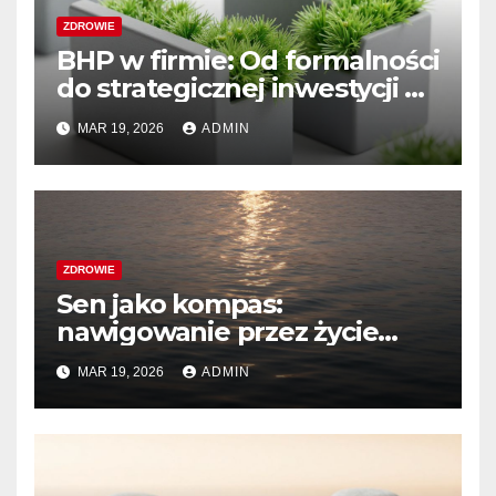
ZDROWIE
BHP w firmie: Od formalności
do strategicznej inwestycji w
bezpieczeństwo i rozwój
MAR 19, 2026
ADMIN
ZDROWIE
Sen jako kompas:
nawigowanie przez życie
dzięki mądrości snów i
MAR 19, 2026
ADMIN
świadomemu wypoczynkowi