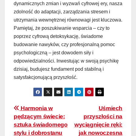
dynamicznych zmian i wyzwań cyfrowej ery, nasza
zdolność do adaptacji, zarządzania stresem i
utrzymania wewnętrznej równowagi jest kluczowa.
Pamiętaj, że poszukiwanie wsparcia – czy to
poprzez cyfrową detoksykację, świadome
budowanie nawyków, czy profesjonalną pomoc
psychologiczną – jest dowodem siły i
odpowiedzialności. Inwestując w swoją psychikę
dzisiaj, budujesz fundament pod stabilną i
satysfakcjonującą przyszłość.
Nawigacja
Harmonia w
Uśmiech
pędzącym świecie:
przyszłości na
wpisu
sztuka świadomego
wyciągnięcie ręki:
stylu i dobrostanu
jak nowoczesna