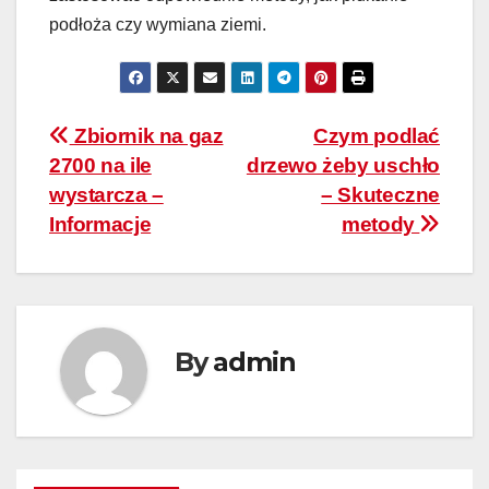
podłoża czy wymiana ziemi.
Nawigacja
Zbiornik na gaz
Czym podlać
2700 na ile
drzewo żeby uschło
wpisu
wystarcza –
– Skuteczne
Informacje
metody
By
admin