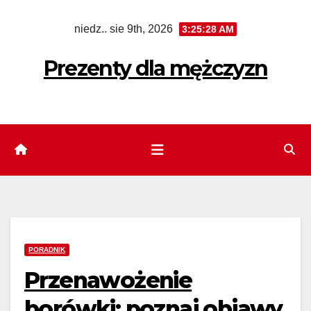
Skip
niedz.. sie 9th, 2026
3:25:29 AM
to
content
Prezenty dla mężczyzn
PORADNIK
Przenawożenie
borówki: poznaj objawy