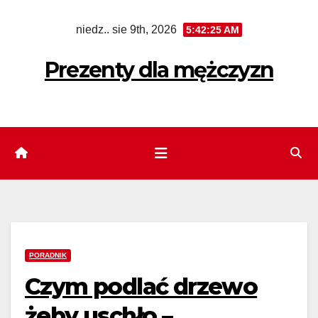
Skip
niedz.. sie 9th, 2026
5:42:26 AM
to
content
Prezenty dla mężczyzn
PORADNIK
Czym podlać drzewo
żeby uschło –