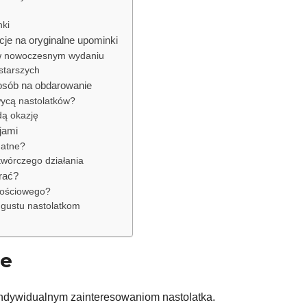
nki
cje na oryginalne upominki
 w nowoczesnym wydaniu
starszych
osób na obdarowanie
ycą nastolatków?
dą okazję
jami
datne?
twórczego działania
rać?
tościowego?
 gustu nastolatkom
je
indywidualnym zainteresowaniom nastolatka.