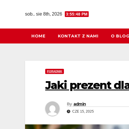
Skip
to
sob.. sie 8th, 2026
3:55:49 PM
content
HOME
KONTAKT Z NAMI
O BLO
PORADNIK
Jaki prezent dl
By
admin
CZE 15, 2025