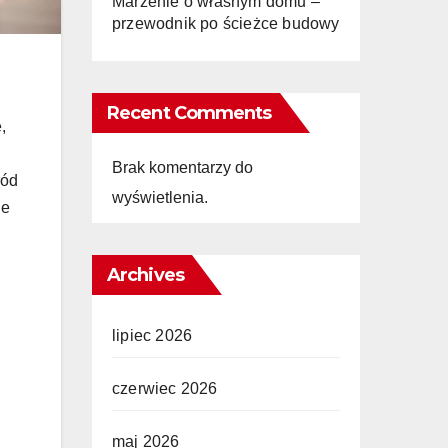
Marzenie o własnym domu –
przewodnik po ścieżce budowy
Recent Comments
,
Brak komentarzy do
ród
wyświetlenia.
ne
Archives
lipiec 2026
czerwiec 2026
maj 2026