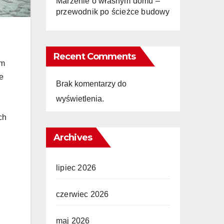
Marzenie o własnym domu –
przewodnik po ścieżce budowy
Recent Comments
ym
re
Brak komentarzy do
wyświetlenia.
ch
Archives
lipiec 2026
czerwiec 2026
maj 2026