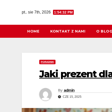
Skip
to
pt.. sie 7th, 2026
1:54:33 PM
content
HOME
KONTAKT Z NAMI
O BLO
PORADNIK
Jaki prezent dla
By
admin
CZE 15, 2025