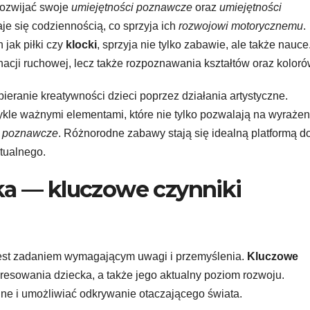
rozwijać swoje
umiejętności poznawcze
oraz
umiejętności
je się codziennością, co sprzyja ich
rozwojowi motorycznemu
.
jak piłki czy
klocki
, sprzyja nie tylko zabawie, ale także nauce
nacji ruchowej, lecz także rozpoznawania kształtów oraz koloró
ieranie kreatywności dzieci poprzez działania artystyczne.
kle ważnymi elementami, które nie tylko pozwalają na wyrażen
i poznawcze
. Różnorodne zabawy stają się idealną platformą d
ktualnego.
tka — kluczowe czynniki
jest zadaniem wymagającym uwagi i przemyślenia.
Kluczowe
esowania dziecka, a także jego aktualny poziom rozwoju.
e i umożliwiać odkrywanie otaczającego świata.