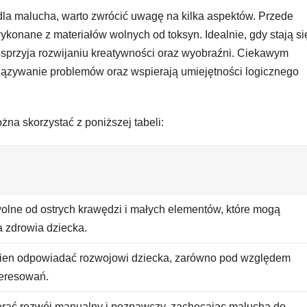
la malucha, warto zwrócić uwagę na kilka aspektów. Przede
onane z materiałów wolnych od toksyn. Idealnie, gdy stają si
sprzyja rozwijaniu kreatywności oraz wyobraźni. Ciekawym
wiązywanie problemów oraz wspierają umiejętności logicznego
na skorzystać z poniższej tabeli:
lne od ostrych krawędzi i małych elementów, które mogą
a zdrowia dziecka.
ien odpowiadać rozwojowi dziecka, zarówno pod względem
nteresowań.
rać rozwój manualny i poznawczy, zachęcając malucha do