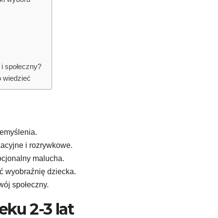
 i społeczny?
o wiedzieć
zemyślenia.
acyjne i rozrywkowe.
ocjonalny malucha.
 wyobraźnię dziecka.
wój społeczny.
ku 2-3 lat