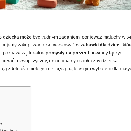
go dziecka może być trudnym zadaniem, ponieważ maluchy w t
planujemy zakup, warto zainwestować w
zabawki dla dzieci
, któ
ść poznawczą. Idealne
pomysły na prezent
powinny łączyć
ierać rozwój fizyczny, emocjonalny i społeczny dziecka.
ijają zdolności motoryczne, będą najlepszym wyborem dla mały
w
iki wyboru