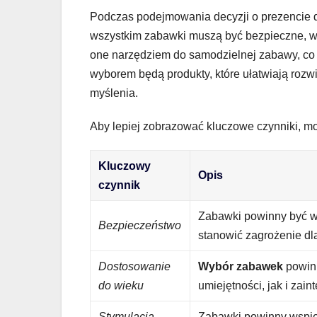
Podczas podejmowania decyzji o prezencie d
wszystkim zabawki muszą być bezpieczne, wyk
one narzędziem do samodzielnej zabawy, co 
wyborem będą produkty, które ułatwiają roz
myślenia.
Aby lepiej zobrazować kluczowe czynniki, moż
Kluczowy
Opis
czynnik
Zabawki powinny być wo
Bezpieczeństwo
stanowić zagrożenie dl
Dostosowanie
Wybór zabawek
powin
do wieku
umiejętności, jak i zai
Stymulacja
Zabawki powinny wspie