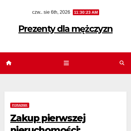
Skip
czw.. sie 6th, 2026
11:30:24 AM
to
content
Prezenty dla mężczyzn
PORADNIK
Zakup pierwszej
nieruchomości: