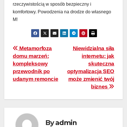
rzeczywistością w sposób bezpieczny i
komfortowy. Powodzenia na drodze do własnego
M!
Nawigacja
Metamorfoza
Niewidzialna siła
domu marzeń:
internetu: jak
wpisu
kompleksowy
skuteczna
przewodnik po
optymalizacja SEO
udanym remoncie
może zmienić twój
biznes
By
admin