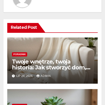
Related Post
PORADNIK
Twoje wnętrze, twoja
historia: Jak stworzyć dom,
który naprawdę kochasz
LIP 24, 2026
ADMIN