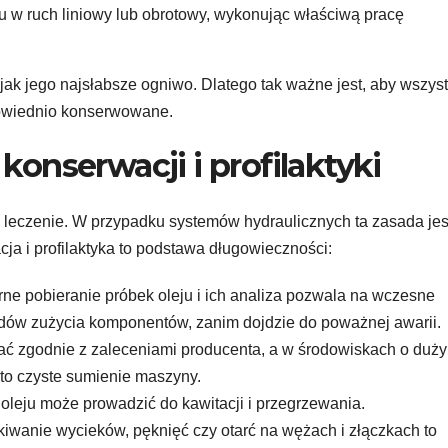
ju w ruch liniowy lub obrotowy, wykonując właściwą pracę
jak jego najsłabsze ogniwo. Dlatego tak ważne jest, aby wszyst
powiednio konserwowane.
konserwacji i profilaktyki
ż leczenie. W przypadku systemów hydraulicznych ta zasada jes
a i profilaktyka to podstawa długowieczności:
ne pobieranie próbek oleju i ich analiza pozwala na wczesne
adów zużycia komponentów, zanim dojdzie do poważnej awarii.
iać zgodnie z zaleceniami producenta, a w środowiskach o duż
 to czyste sumienie maszyny.
oleju może prowadzić do kawitacji i przegrzewania.
wanie wycieków, pęknięć czy otarć na wężach i złączkach to