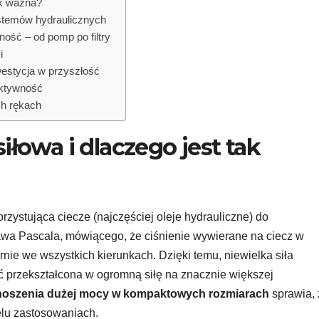
tak ważna?
ystemów hydraulicznych
ość – od pomp po filtry
i
estycja w przyszłość
fektywność
ch rękach
siłowa i dlaczego jest tak
orzystująca ciecze (najczęściej oleje hydrauliczne) do
rawa Pascala, mówiącego, że ciśnienie wywierane na ciecz w
nie we wszystkich kierunkach. Dzięki temu, niewielka siła
ć przekształcona w ogromną siłę na znacznie większej
noszenia dużej mocy w kompaktowych rozmiarach
sprawia, 
elu zastosowaniach.