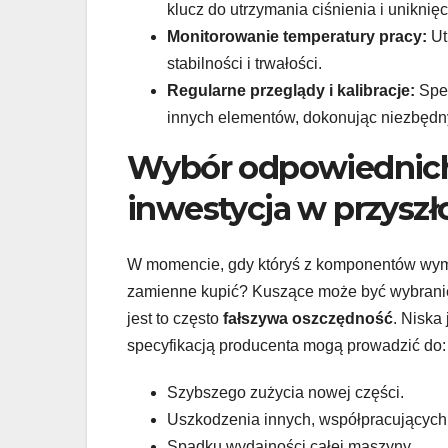
klucz do utrzymania ciśnienia i uniknię
Monitorowanie temperatury pracy:
Ut
stabilności i trwałości.
Regularne przeglądy i kalibracje:
Spec
innych elementów, dokonując niezbędny
Wybór odpowiednich
inwestycja w przyszł
W momencie, gdy któryś z komponentów wym
zamienne kupić? Kuszące może być wybranie
jest to często
fałszywa oszczędność
. Niska
specyfikacją producenta mogą prowadzić do:
Szybszego zużycia nowej części.
Uszkodzenia innych, współpracującyc
Spadku wydajności całej maszyny.