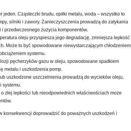
 jeden. Cząsteczki brudu, opiłki metalu, woda – wszystko to
ompy, silniki i zawory. Zanieczyszczenia prowadzą do zatykania
hni i przedwczesnego zużycia komponentów.
eratura oleju przyspiesza jego degradację, zmniejsza lepkość 
ych. Może to być spowodowane niewystarczającym chłodzeniem
m obciążeniem systemu.
plozji pęcherzyków gazu w oleju, spowodowane spadkiem
ję metalu i uszkodzenia pomp.
 lub uszkodzone uszczelnienia prowadzą do wycieków oleju,
i systemu.
 o złej lepkości lub nieodpowiednich właściwościach może
entów.
ą w konsekwencji doprowadzić do poważnych uszkodzeń i