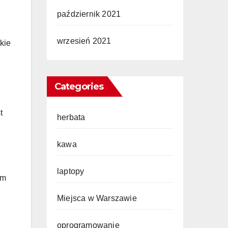
październik 2021
wrzesień 2021
kie
Categories
t
herbata
kawa
laptopy
ym
Miejsca w Warszawie
oprogramowanie