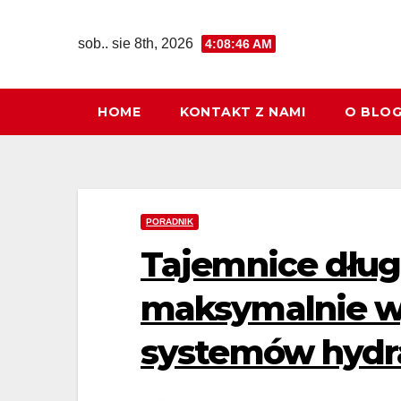
Skip
to
sob.. sie 8th, 2026
4:08:47 AM
content
HOME
KONTAKT Z NAMI
O BLO
PORADNIK
Tajemnice dług
maksymalnie w
systemów hydr