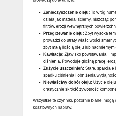
prowadzą do awarii, to:
Zanieczyszczenie oleju:
To wróg numer
działa jak materiał ścierny, niszcząc p
filtrów, erozji wewnętrznych powierzc
Przegrzewanie oleju:
Zbyt wysoka temp
prowadzi do utraty właściwości smarn
zbyt małą ilością oleju lub nadmierny
Kawitacja:
Zjawisko powstawania i im
ciśnienia. Powoduje głośną pracę, eroz
Zużycie uszczelnień:
Stare, sparciałe
spadku ciśnienia i obniżenia wydajnośc
Niewłaściwy dobór oleju:
Użycie oleju
drastycznie skrócić żywotność kompon
Wszystkie te czynniki, pozornie błahe, mog
kosztownych napraw.