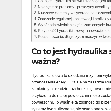
Co to jest hydraulika siłowa i dlaczego jest 
Najczęstsze problemy i przyczyny awarii s
Kluczowe elementy wpływające na niezawodn
Znaczenie regularnej konserwacji i profilaktyk
Wybór odpowiednich części zamiennych: inw
Przyszłość hydrauliki siłowej: innowacje i e
Podsumowanie: długie życie maszyn w twoi
Co to jest hydraulika 
ważna?
Hydraulika siłowa to dziedzina inżynierii wyk
przenoszenia energii. Działa na zasadzie P
zamkniętym układzie rozchodzi się równomier
przyłożona do małej powierzchni może zosta
powierzchni. To właśnie ta zdolność do
prze
systemy hydrauliczne są niezastąpione w wi