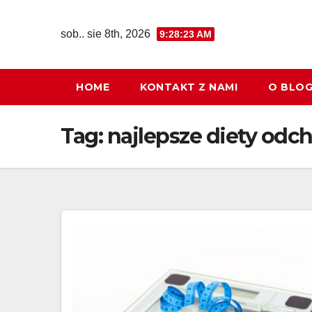
Skip
to
sob.. sie 8th, 2026
9:28:24 AM
content
HOME
KONTAKT Z NAMI
O BLO
Tag:
najlepsze diety odc