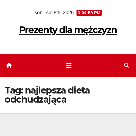
Skip
sob.. sie 8th, 2026
3:04:59 PM
to
content
Prezenty dla mężczyzn
Tag:
najlepsza dieta
odchudzająca