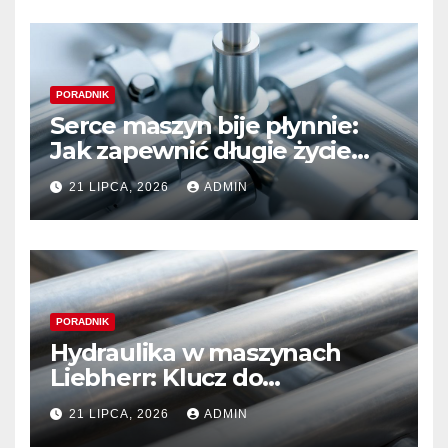
PORADNIK
Serce maszyn bije płynnie:
Jak zapewnić długie życie
systemom hydraulicznym
21 LIPCA, 2026
ADMIN
Sauer Danfoss
PORADNIK
Hydraulika w maszynach
Liebherr: Klucz do
niezawodności i optymalnej
21 LIPCA, 2026
ADMIN
wydajności