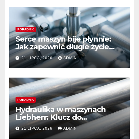
PORADNIK
Serce maszyn bije płynnie:
Jak zapewnić długie życie
systemom hydraulicznym
21 LIPCA, 2026
ADMIN
Sauer Danfoss
PORADNIK
Hydraulika w maszynach
Liebherr: Klucz do
niezawodności i optymalnej
21 LIPCA, 2026
ADMIN
wydajności