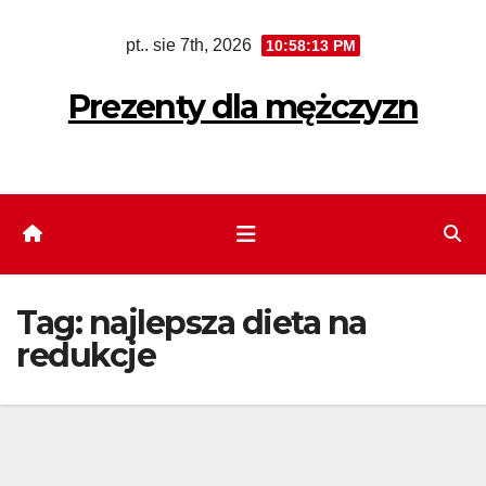
Skip
pt.. sie 7th, 2026
10:58:14 PM
to
content
Prezenty dla mężczyzn
Tag:
najlepsza dieta na
redukcje