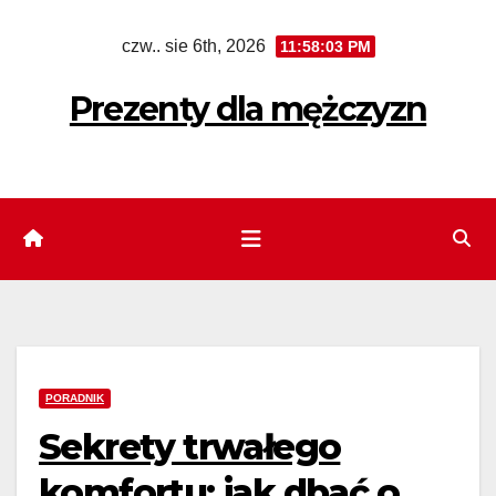
Skip
czw.. sie 6th, 2026
11:58:04 PM
to
content
Prezenty dla mężczyzn
PORADNIK
Sekrety trwałego
komfortu: jak dbać o