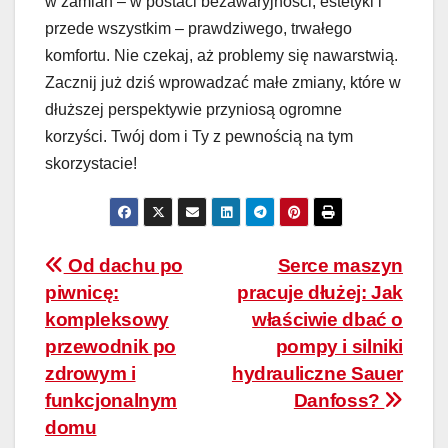
w zamian – w postaci bezawaryjności, estetyki i
przede wszystkim – prawdziwego, trwałego
komfortu. Nie czekaj, aż problemy się nawarstwią.
Zacznij już dziś wprowadzać małe zmiany, które w
dłuższej perspektywie przyniosą ogromne
korzyści. Twój dom i Ty z pewnością na tym
skorzystacie!
Nawigacja
Od dachu po
Serce maszyn
piwnicę:
pracuje dłużej: Jak
wpisu
kompleksowy
właściwie dbać o
przewodnik po
pompy i silniki
zdrowym i
hydrauliczne Sauer
funkcjonalnym
Danfoss?
domu