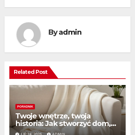
By
admin
Related Post
PORADNIK
Twoje wnętrze, twoja
historia: Jak stworzyć dom,
który naprawdę kochasz
LIP 24, 2026
ADMIN