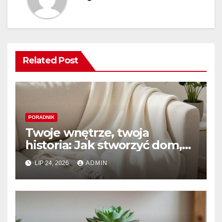
Related Post
PORADNIK
Twoje wnętrze, twoja
historia: Jak stworzyć dom,
który naprawdę kochasz
LIP 24, 2026
ADMIN