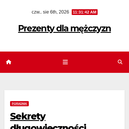
Skip
czw.. sie 6th, 2026
11:31:43 AM
to
content
Prezenty dla mężczyzn
PORADNIK
Sekrety
długowieczności