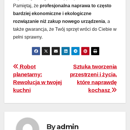
Pamiętaj, że
profesjonalna naprawa to często
bardziej ekonomiczne i ekologiczne
rozwiązanie niż zakup nowego urządzenia
, a
także gwarancja, że Twój sprzęt wróci do Ciebie w
pełni sprawny.
Nawigacja
Robot
Sztuka tworzenia
planetarny:
przestrzeni i życia,
wpisu
Rewolucja w twojej
które naprawdę
kuchni
kochasz
By
admin