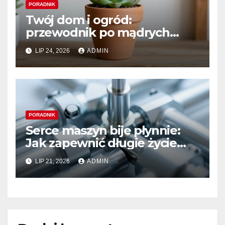
PORADNIK
Twój dom i ogród:
przewodnik po mądrych
wyborach i trwałym pięknie
LIP 24, 2026
ADMIN
PORADNIK
Serce maszyn bije płynnie:
Jak zapewnić długie życie
systemom hydraulicznym
LIP 21, 2026
ADMIN
Sauer Danfoss