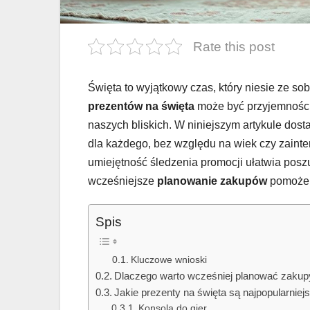
Rate this post
Święta to wyjątkowy czas, który niesie ze s
prezentów na święta
może być przyjemności
naszych bliskich. W niniejszym artykule do
dla każdego, bez względu na wiek czy zaint
umiejętność śledzenia promocji ułatwia pos
wcześniejsze
planowanie zakupów
pomoże u
Spis
Kluczowe wnioski
Dlaczego warto wcześniej planować zakup
Jakie prezenty na święta są najpopularniej
Konsola do gier