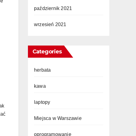
ie
październik 2021
wrzesień 2021
Categories
herbata
kawa
laptopy
jak
wać
Miejsca w Warszawie
oprogramowanie