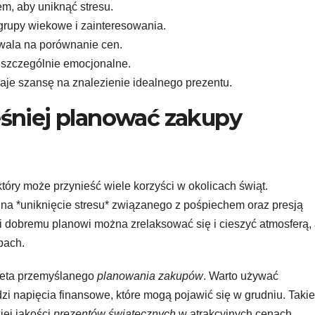
m, aby uniknąć stresu.
rupy wiekowe i zainteresowania.
wala na porównanie cen.
szczególnie emocjonalne.
je szansę na znalezienie idealnego prezentu.
śniej planować zakupy
tóry może przynieść wiele korzyści w okolicach świąt.
a *uniknięcie stresu* związanego z pośpiechem oraz presją
i dobremu planowi można zrelaksować się i cieszyć atmosferą,
pach.
aleta przemyślanego
planowania zakupów
. Warto używać
zi napięcia finansowe, które mogą pojawić się w grudniu. Takie
iej jakości
prezentów świątecznych
w atrakcyjnych cenach,