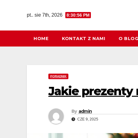
Skip
to
pt.. sie 7th, 2026
8:30:58 PM
content
HOME
KONTAKT Z NAMI
O BLO
PORADNIK
Jakie prezenty 
By
admin
CZE 9, 2025