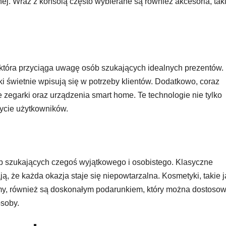
innej. Wraz z konsolą często wybierane są również akcesoria, tak
, która przyciąga uwagę osób szukających idealnych prezentów.
i świetnie wpisują się w potrzeby klientów. Dodatkowo, coraz
e zegarki oraz urządzenia smart home. Te technologie nie tylko
życie użytkowników.
ób szukających czegoś wyjątkowego i osobistego. Klasyczne
ają, że każda okazja staje się niepowtarzalna. Kosmetyki, takie 
my, również są doskonałym podarunkiem, który można dostoso
osoby.