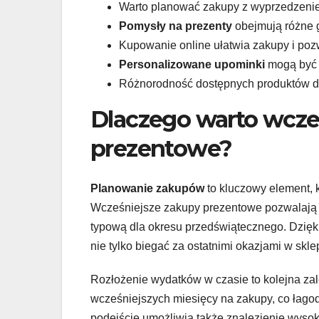
Warto planować zakupy z wyprzedzenie
Pomysły na prezenty
obejmują różne g
Kupowanie online ułatwia zakupy i poz
Personalizowane upominki
mogą być 
Różnorodność dostępnych produktów da
Dlaczego warto wcze
prezentowe?
Planowanie zakupów
to kluczowy element, k
Wcześniejsze zakupy prezentowe pozwalają n
typową dla okresu przedświątecznego. Dzięk
nie tylko biegać za ostatnimi okazjami w skle
Rozłożenie wydatków w czasie to kolejna z
wcześniejszych miesięcy na zakupy, co łagod
podejście umożliwia także znalezienie wysok