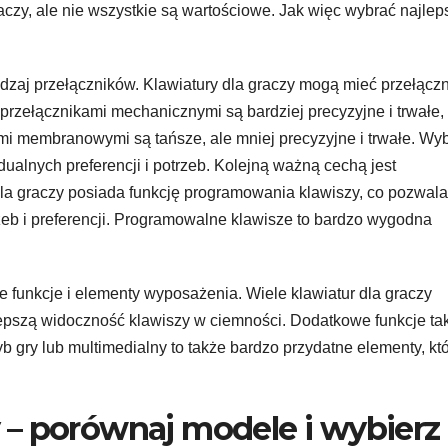
raczy, ale nie wszystkie są wartościowe. Jak więc wybrać najlep
zaj przełączników. Klawiatury dla graczy mogą mieć przełączn
rzełącznikami mechanicznymi są bardziej precyzyjne i trwałe,
ami membranowymi są tańsze, ale mniej precyzyjne i trwałe. Wy
ualnych preferencji i potrzeb. Kolejną ważną cechą jest
dla graczy posiada funkcję programowania klawiszy, co pozwala
eb i preferencji. Programowalne klawisze to bardzo wygodna
funkcje i elementy wyposażenia. Wiele klawiatur dla graczy
epszą widoczność klawiszy w ciemności. Dodatkowe funkcje ta
yb gry lub multimedialny to także bardzo przydatne elementy, kt
y – porównaj modele i wybierz