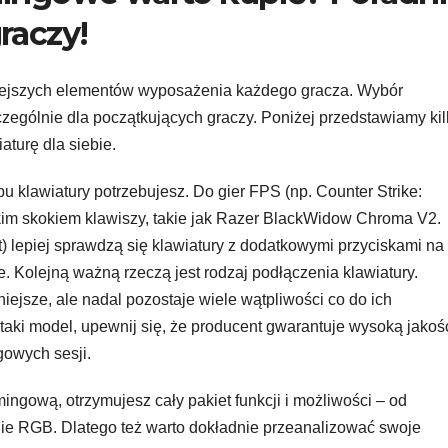
raczy!
iejszych elementów wyposażenia każdego gracza. Wybór
czególnie dla początkujących graczy. Poniżej przedstawiamy ki
aturę dla siebie.
pu klawiatury potrzebujesz. Do gier FPS (np. Counter Strike:
tkim skokiem klawiszy, takie jak Razer BlackWidow Chroma V2.
) lepiej sprawdzą się klawiatury z dodatkowymi przyciskami na
Kolejną ważną rzeczą jest rodzaj podłączenia klawiatury.
ejsze, ale nadal pozostaje wiele wątpliwości co do ich
taki model, upewnij się, że producent gwarantuje wysoką jakość
owych sesji.
mingową, otrzymujesz cały pakiet funkcji i możliwości – od
ie RGB. Dlatego też warto dokładnie przeanalizować swoje