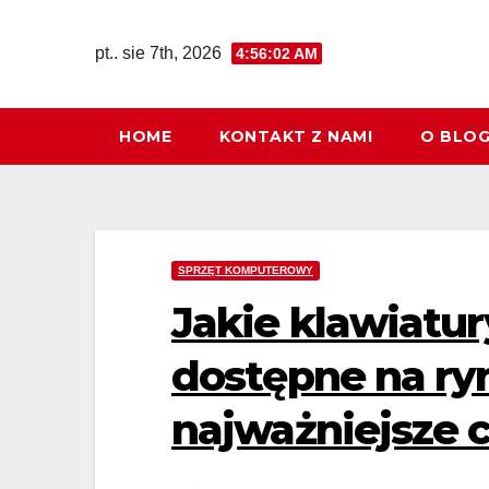
Skip
to
pt.. sie 7th, 2026
4:56:04 AM
content
HOME
KONTAKT Z NAMI
O BLO
SPRZĘT KOMPUTEROWY
Jakie klawiatur
dostępne na ryn
najważniejsze 