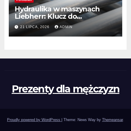
Hydraulika w maszynach
Liebherr: Klucz do
niezawodności i optymalnej
21 LIPCA, 2026
ADMIN
wydajności
Prezenty dla mężczyzn
Proudly powered by WordPress
|
Theme: News Way by
Themeansar
.