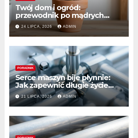
Twój dom i ogród:
przewodnik po mądrych
wyborach i trwałym pięknie
24 LIPCA, 2026
ADMIN
PORADNIK
Serce maszyn bije płynnie:
Jak zapewnić długie życie
systemom hydraulicznym
21 LIPCA, 2026
ADMIN
Sauer Danfoss
PORADNIK