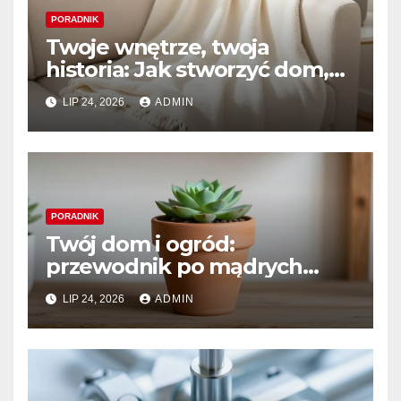
PORADNIK
Twoje wnętrze, twoja
historia: Jak stworzyć dom,
który naprawdę kochasz
LIP 24, 2026
ADMIN
PORADNIK
Twój dom i ogród:
przewodnik po mądrych
wyborach i trwałym pięknie
LIP 24, 2026
ADMIN