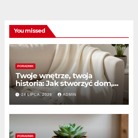
You missed
PORADNIK
Twoje wnętrze, twoja
historia: Jak stworzyć dom,
który naprawdę kochasz
24 LIPCA, 2026
ADMIN
PORADNIK