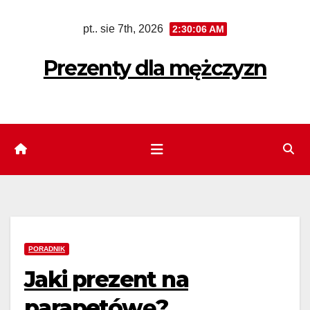
Skip
pt.. sie 7th, 2026
2:30:08 AM
to
content
Prezenty dla mężczyzn
PORADNIK
Jaki prezent na
parapetówę?