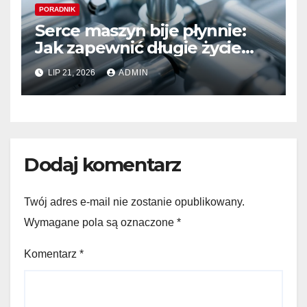
PORADNIK
Serce maszyn bije płynnie:
Jak zapewnić długie życie
systemom hydraulicznym
LIP 21, 2026
ADMIN
Sauer Danfoss
Dodaj komentarz
Twój adres e-mail nie zostanie opublikowany.
Wymagane pola są oznaczone
*
Komentarz
*