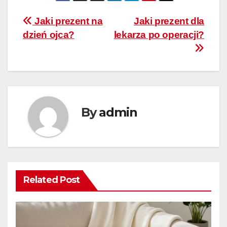
Nawigacja
Jaki prezent na
Jaki prezent dla
dzień ojca?
lekarza po operacji?
wpisu
By
admin
Related Post