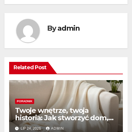
By
admin
Related Post
PORADNIK
Twoje wnętrze, twoja
historia: Jak stworzyć dom,
który naprawdę kochasz
LIP 24, 2026
ADMIN