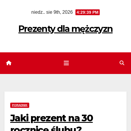
Skip
niedz.. sie 9th, 2026
4:29:40 PM
to
content
Prezenty dla mężczyzn
PORADNIK
Jaki prezent na 30
rocznicę ślubu?