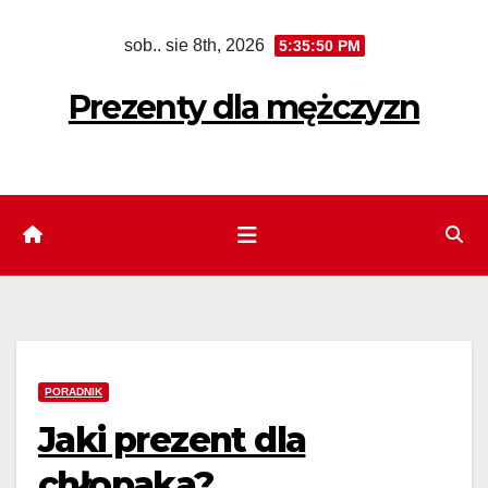
Skip
sob.. sie 8th, 2026
5:35:51 PM
to
content
Prezenty dla mężczyzn
PORADNIK
Jaki prezent dla
chłopaka?