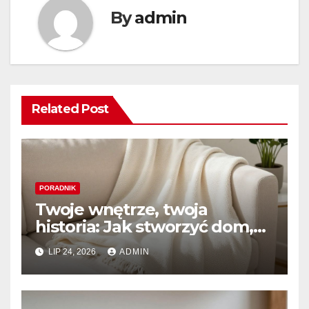
By
admin
Related Post
PORADNIK
Twoje wnętrze, twoja
historia: Jak stworzyć dom,
który naprawdę kochasz
LIP 24, 2026
ADMIN