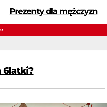
Prezenty dla mężczyzn
GU
 6latki?