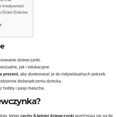
ące kreatywność
ub Dzień Dziecka
t
je
esowanie dziewczynki.
izualne, jak i edukacyjne.
a prezent
, aby dostosować je do indywidualnych potrzeb.
dzienne doświadczenia dziecka.
z hobby i pasji malucha.
ziewczynka?
tota, której
cechy 6-letniej dziewczynki
wyróżniają się na tle