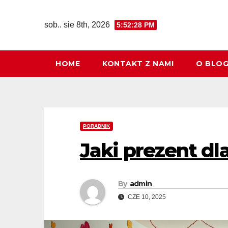
Skip
to
sob.. sie 8th, 2026
5:52:29 PM
content
HOME
KONTAKT Z NAMI
O BLO
PORADNIK
Jaki prezent dla
By
admin
CZE 10, 2025