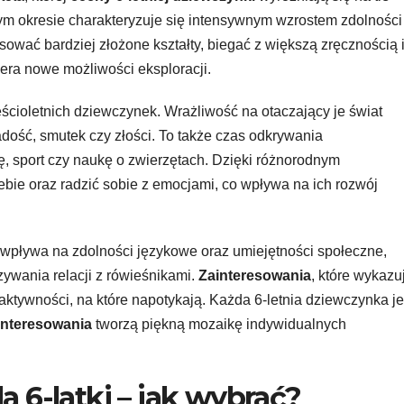
ym okresie charakteryzuje się intensywnym wzrostem zdolności
wać bardziej złożone kształty, biegać z większą zręcznością 
era nowe możliwości eksploracji.
ścioletnich dziewczynek. Wrażliwość na otaczający je świat
dość, smutek czy złości. To także czas odkrywania
, sport czy naukę o zwierzętach. Dzięki różnorodnym
ebie oraz radzić sobie z emocjami, co wpływa na ich rozwój
 wpływa na zdolności językowe oraz umiejętności społeczne,
ywania relacji z rówieśnikami.
Zainteresowania
, które wykazu
aktywności, na które napotykają. Każda 6-letnia dziewczynka je
interesowania
tworzą piękną mozaikę indywidualnych
a 6-latki – jak wybrać?