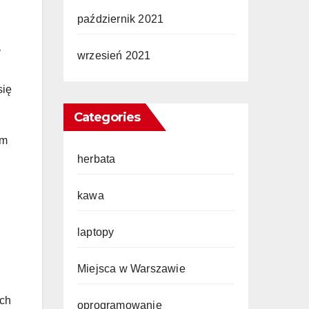
październik 2021
y
wrzesień 2021
się
Categories
ym
herbata
kawa
laptopy
Miejsca w Warszawie
ych
oprogramowanie