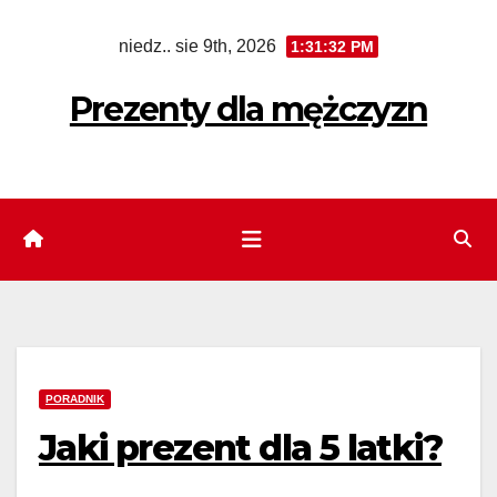
Skip
niedz.. sie 9th, 2026
1:31:33 PM
to
content
Prezenty dla mężczyzn
PORADNIK
Jaki prezent dla 5 latki?