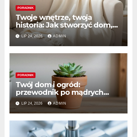
PORADNIK
Twoje wnętrze, twoja
historia: Jak stworzyć dom,
który naprawdę kochasz
LIP 24, 2026
ADMIN
PORADNIK
Twój dom i ogród:
przewodnik po mądrych
wyborach i trwałym pięknie
LIP 24, 2026
ADMIN