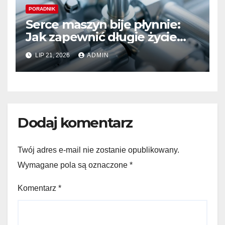
PORADNIK
Serce maszyn bije płynnie:
Jak zapewnić długie życie
systemom hydraulicznym
LIP 21, 2026
ADMIN
Sauer Danfoss
Dodaj komentarz
Twój adres e-mail nie zostanie opublikowany.
Wymagane pola są oznaczone
*
Komentarz
*