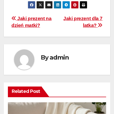
Nawigacja
Jaki prezent na
Jaki prezent dla 7
dzień matki?
latka?
wpisu
By
admin
Related Post