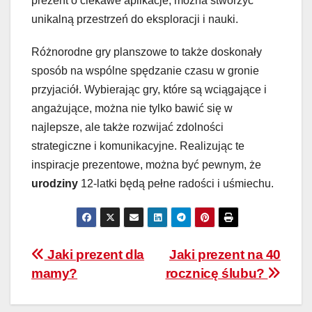
prezent o ciekawe aplikacje, można stworzyć
unikalną przestrzeń do eksploracji i nauki.
Różnorodne gry planszowe to także doskonały
sposób na wspólne spędzanie czasu w gronie
przyjaciół. Wybierając gry, które są wciągające i
angażujące, można nie tylko bawić się w
najlepsze, ale także rozwijać zdolności
strategiczne i komunikacyjne. Realizując te
inspiracje prezentowe, można być pewnym, że
urodziny
12-latki będą pełne radości i uśmiechu.
Nawigacja
Jaki prezent dla
Jaki prezent na 40
mamy?
rocznicę ślubu?
wpisu