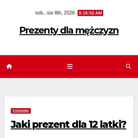
Skip
sob.. sie 8th, 2026
5:16:04 AM
to
content
Prezenty dla mężczyzn
PORADNIK
Jaki prezent dla 12 latki?