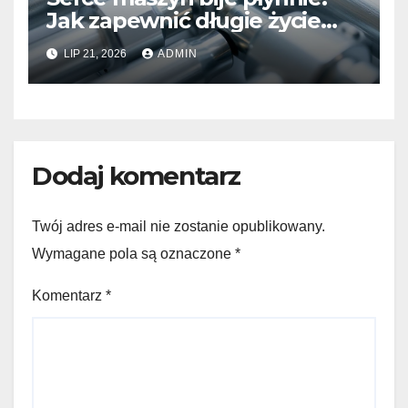
Jak zapewnić długie życie
systemom hydraulicznym
LIP 21, 2026
ADMIN
Sauer Danfoss
Dodaj komentarz
Twój adres e-mail nie zostanie opublikowany.
Wymagane pola są oznaczone
*
Komentarz
*