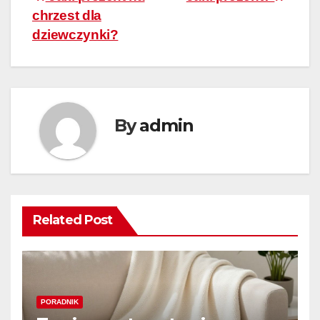
Nawigacja
chrzest dla
wpisu
dziewczynki?
By
admin
Related Post
PORADNIK