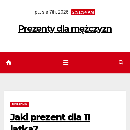
Skip
pt.. sie 7th, 2026
2:51:36 AM
to
content
Prezenty dla mężczyzn
PORADNIK
Jaki prezent dla 11
latka?