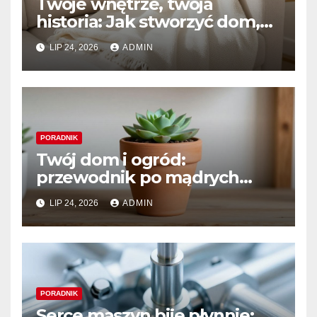
Twoje wnętrze, twoja
historia: Jak stworzyć dom,
który naprawdę kochasz
LIP 24, 2026
ADMIN
PORADNIK
Twój dom i ogród:
przewodnik po mądrych
wyborach i trwałym pięknie
LIP 24, 2026
ADMIN
PORADNIK
Serce maszyn bije płynnie: