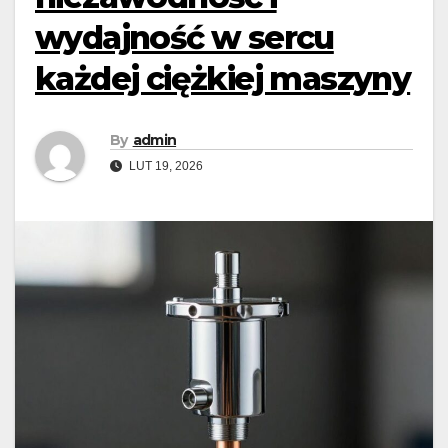
wydajność w sercu
każdej ciężkiej maszyny
By
admin
LUT 19, 2026