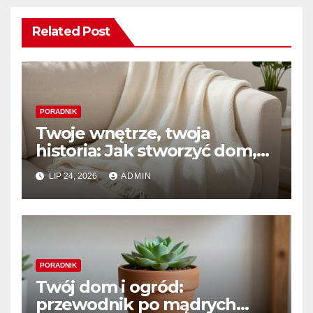
Related Post
PORADNIK
Twoje wnętrze, twoja
historia: Jak stworzyć dom,
który naprawdę kochasz
LIP 24, 2026
ADMIN
PORADNIK
Twój dom i ogród:
przewodnik po mądrych