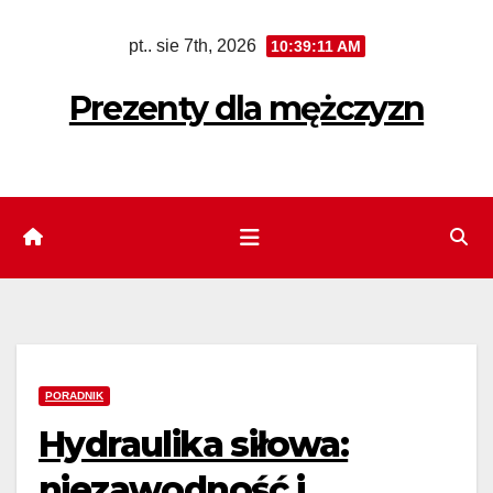
Skip
pt.. sie 7th, 2026
10:39:12 AM
to
content
Prezenty dla mężczyzn
PORADNIK
Hydraulika siłowa:
niezawodność i