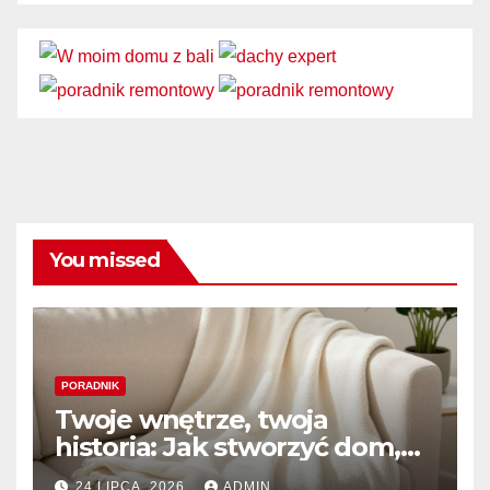
You missed
PORADNIK
Twoje wnętrze, twoja
historia: Jak stworzyć dom,
który naprawdę kochasz
24 LIPCA, 2026
ADMIN