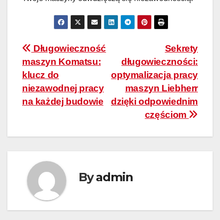
Nawigacja
Długowieczność
Sekrety
maszyn Komatsu:
długowieczności:
wpisu
klucz do
optymalizacja pracy
niezawodnej pracy
maszyn Liebherr
na każdej budowie
dzięki odpowiednim
częściom
By
admin