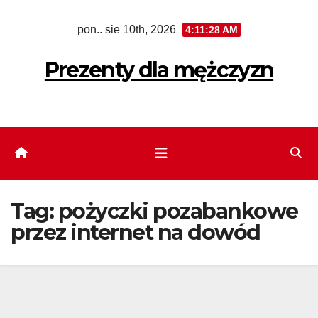
Skip
pon.. sie 10th, 2026
4:11:29 AM
to
content
Prezenty dla mężczyzn
Tag:
pożyczki pozabankowe
przez internet na dowód