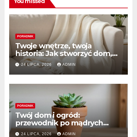
You missed
PORADNIK
Twoje wnętrze, twoja
historia: Jak stworzyć dom,
który naprawdę kochasz
24 LIPCA, 2026
ADMIN
PORADNIK
Twój dom i ogród:
przewodnik po mądrych
wyborach i trwałym pięknie
24 LIPCA, 2026
ADMIN