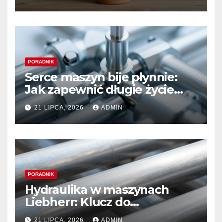
PORADNIK
Serce maszyn bije płynnie:
Jak zapewnić długie życie
systemom hydraulicznym
21 LIPCA, 2026
ADMIN
Sauer Danfoss
PORADNIK
Hydraulika w maszynach
Liebherr: Klucz do
niezawodności i optymalnej
21 LIPCA, 2026
ADMIN